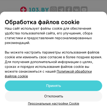
О проекте
Новости проекта
Размещение рекламы
Обработка файлов cookie
Медицинский маркетинг
Публичный договор
Наш сайт использует файлы cookie для обеспечения
Пользовательское соглашение
Способы оплаты
удобства пользователей сайта, его улучшения, сбора
Вакансии
Партнеры
статистики и предоставления персонализированных
рекомендаций.
Написать руководителю 103.by
Написать в поддержку
Вы можете настроить параметры использования файлов
cookie или изменить свое согласие в более позднее время.
Персональные настройки cookie
Для получения дополнительной информации о целях,
Обработка персональных данных
сроках и порядке использования файлов cookie вы
можете ознакомиться с нашей
Политикой обработки
файлов cookie
Принять
Отклонить
© 2026 ООО «Артокс Лаб», УНП 191700409
| 220012, Республика Беларусь,
г. Минск, улица Толбухина, 2, пом. 16 | help@103.by
Персональные настройки Cookie