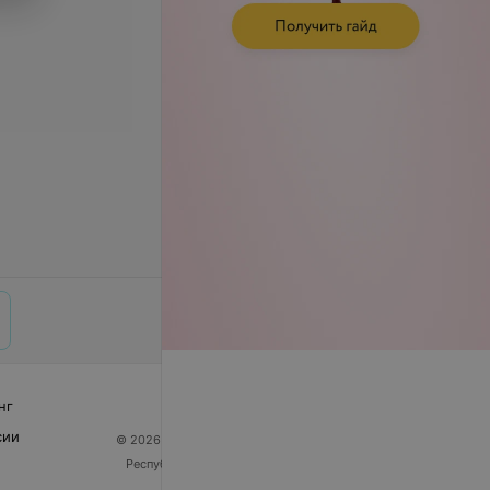
нг
сии
© 2026 ООО «Артокс Лаб», УНП 191700409
| 220012,
Республика Беларусь, г. Минск, улица Толбухина, 2,
пом. 16 | help@103.by