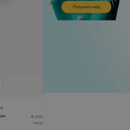
нг
сии
© 2026 ООО «Артокс Лаб», УНП 191700409
| 220012,
Республика Беларусь, г. Минск, улица Толбухина, 2,
пом. 16 | help@103.by