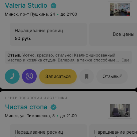
Valeria Studio
Минск, пр-т Пушкина, 24
до 21:00
Наращивание ресниц
Все цены
50 руб.
Отзыв
.
Уютно, красиво, стильно! Квалифицированный
мастер и хозяйка студии Валерия, а также способные и
Еще
такие же успешные ученицы Дарья и Инна. Я
доверилась их рукам и получила прекрасный
результат. Приходите и вас сделают неузнаваемыми и
3
Записаться
Отзывы
привлекательными.
ЦЕНТР ПОДОЛОГИИ И ЭСТЕТИКИ
Чистая стопа
Минск, ул. Тимошенко, 8
до 21:00
Наращивание ресниц
Наращивание ресн