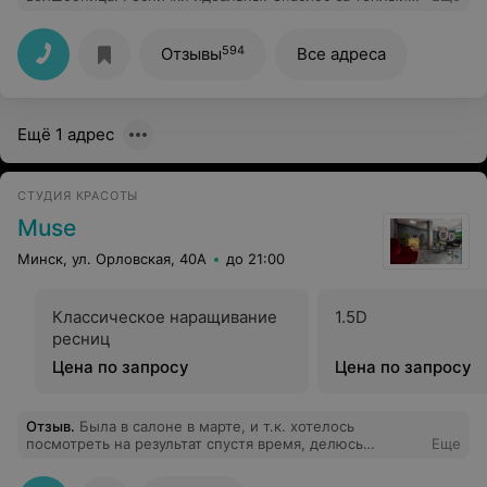
прием и домашнюю атмосферу. Буду ждать с
нетерпением следующей встречи
594
Отзывы
Все адреса
Ещё 1 адрес
СТУДИЯ КРАСОТЫ
Muse
Минск, ул. Орловская, 40А
до 21:00
Классическое наращивание
1.5D
ресниц
Цена по запросу
Цена по запросу
Отзыв
.
Была в салоне в марте, и т.к. хотелось
посмотреть на результат спустя время, делюсь
Еще
впечатлением только сейчас. Очень понравилась сама
студия и душевная атмосфера в ней. Все сотрудники