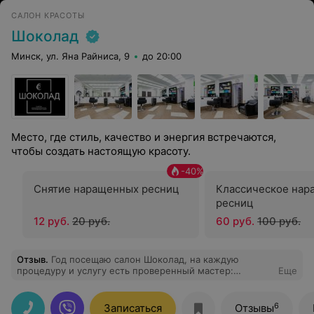
САЛОН КРАСОТЫ
Шоколад
Минск, ул. Яна Райниса, 9
до 20:00
Место, где стиль, качество и энергия встречаются,
чтобы создать настоящую красоту.
-
40
%
Снятие наращенных ресниц
Классическое нар
ресниц
12 руб.
20 руб.
60 руб.
100 руб.
Отзыв
.
Год посещаю салон Шоколад, на каждую
процедуру и услугу есть проверенный мастер:
Еще
окрашивание волос только Юлия, колорист и просто
мастер, которая понимает все пожелания и делает все
очень профессионально. Огромная благодарность,
6
Записаться
Отзывы