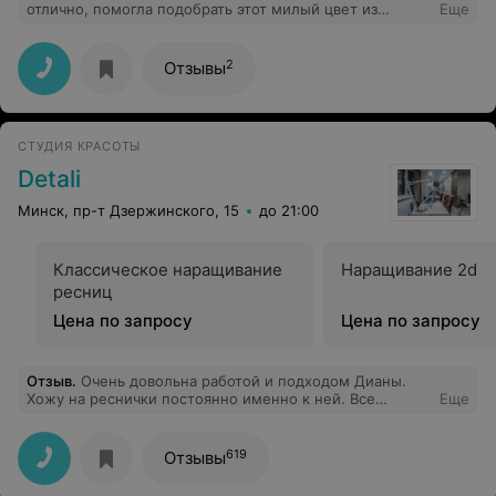
отлично, помогла подобрать этот милый цвет из
Еще
большой палитры и форму (мизинец попросила
короткий оставить, от нервов постоянно сгрызаю). Еще
не раз к ней пойду!! Мастер своего дела❣️ Еще сделала
2
Отзывы
наращивание ресничек у Валерии. Помогла подобрать
цвет ресничек и объем - не пожалела, что послушала
ее!! Теперь наслаждаюсь своим взглядом каждый
день, он стал более выразительным и ярким
СТУДИЯ КРАСОТЫ
Detali
Минск, пр-т Дзержинского, 15
до 21:00
Классическое наращивание
Наращивание 2d
ресниц
Цена по запросу
Цена по запросу
Отзыв
.
Очень довольна работой и подходом Дианы.
Хожу на реснички постоянно именно к ней. Все
Еще
аккуратно, быстро и всегда качественно! Диана
поможет с выбором и подскажет что-то новенькое
619
Отзывы