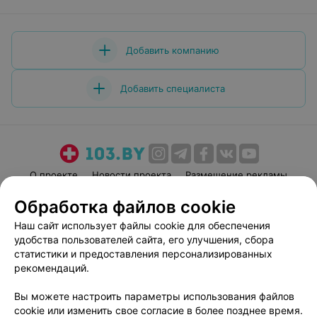
Добавить компанию
Добавить специалиста
О проекте
Новости проекта
Размещение рекламы
Медицинский маркетинг
Публичный договор
Обработка файлов cookie
Пользовательское соглашение
Способы оплаты
Наш сайт использует файлы cookie для обеспечения
Вакансии
Партнеры
удобства пользователей сайта, его улучшения, сбора
статистики и предоставления персонализированных
Написать руководителю 103.by
рекомендаций.
Написать в поддержку
Персональные настройки cookie
Вы можете настроить параметры использования файлов
cookie или изменить свое согласие в более позднее время.
Обработка персональных данных