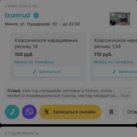
САЛОН КРАСОТЫ
Izumrud
Минск, ул. Городецкая, 32
до 22:00
Классическое наращивание
Классическое нар
ресниц 1d
ресниц 1,5d
100 руб.
110 руб.
Запись по телефону
Запись по телефону
Записаться
Записать
Отзыв
.
уже год наращиваю ресницы у Елены, очень
нравится индивидуальный подход, мастер каждый раз
Еще
предлагает новые современные варианты, а не
работает по шаблону. Носятся ресницы великолепно.
Рекомендую!
Записаться онлайн
Отз
СТУДИЯ КРАСОТЫ