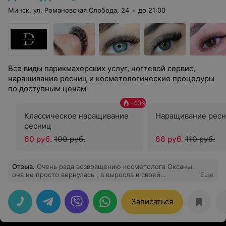
Минск, ул. Романовская Слобода, 24
до 21:00
Все виды парикмахерских услуг, ногтевой сервис,
наращивание ресниц и косметологические процедуры
по доступным ценам
-
40
%
Классическое наращивание
Наращивание ресн
ресниц
60 руб.
100 руб.
66 руб.
110 руб.
Отзыв
.
Очень рада возвращению косметолога Оксаны,
она не просто вернулась , а выросла в своей
Еще
профессии, теперь ещё делает уколы красоты, знает
все новинки в косметологии, идёт в ногу со временем.
При этом имеет к каждому индивидуальный подход,
Записаться
очень внимательный и грамотный специалист. Мне 41,
дочери 21 мы обе в восторге . Рекомендую всем.