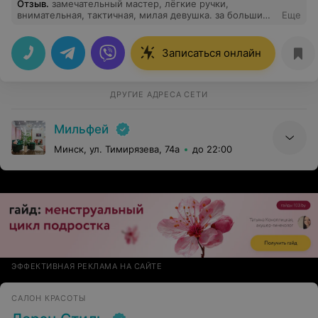
Отзыв
.
замечательный мастер, лёгкие ручки,
внимательная, тактичная, милая девушка. за большими
Еще
объемами только к Марии! ресницы красивые, долго
носятся. одним словом, работы всегда
профессионально выполнены.
Записаться онлайн
ДРУГИЕ АДРЕСА СЕТИ
Мильфей
Минск, ул. Тимирязева, 74а
до 22:00
ЭФФЕКТИВНАЯ РЕКЛАМА НА САЙТЕ
САЛОН КРАСОТЫ