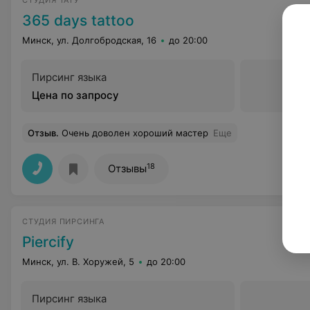
СТУДИЯ ТАТУ
365 days tattoo
Минск, ул. Долгобродская, 16
до 20:00
Пирсинг языка
Цена по запросу
Отзыв
.
Очень доволен хороший мастер
Еще
18
Отзывы
СТУДИЯ ПИРСИНГА
Piercify
Минск, ул. В. Хоружей, 5
до 20:00
Пирсинг языка