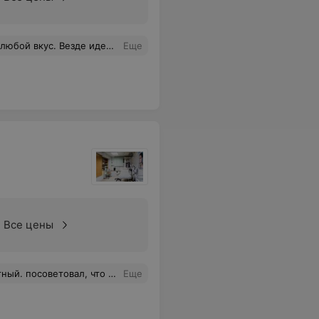
еальная чистота и стерильность
Еще
Все цены
у, а новую сделал аккуратно и качественно)
Еще