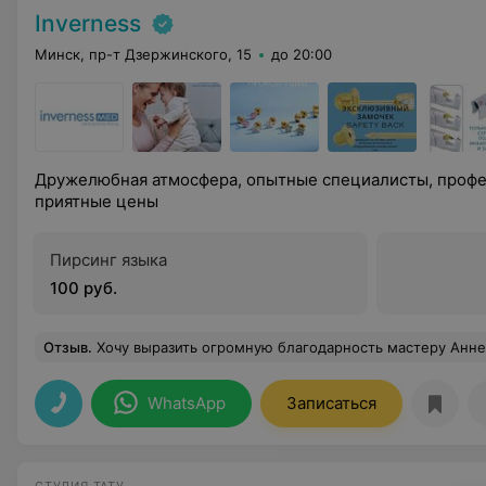
Inverness
Минск, пр-т Дзержинского, 15
до 20:00
Дружелюбная атмосфера, опытные специалисты, профе
приятные цены
Пирсинг языка
100 руб.
Отзыв
.
Хочу выразить огромную благодарность мастеру Анне за ее профессионализм, прокалывали ушки доченьки в 8 месяцев, все прошло очень б
WhatsApp
Записаться