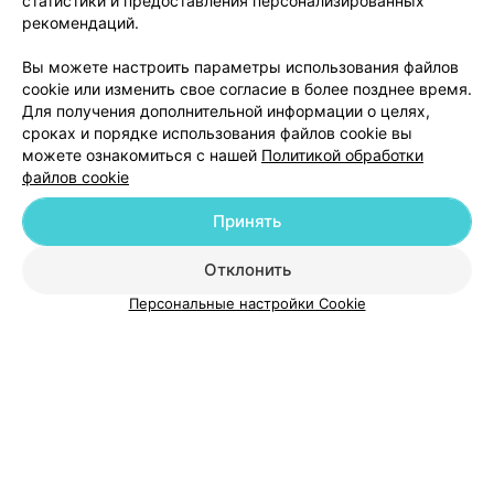
статистики и предоставления персонализированных
рекомендаций.
Добавить компанию
Вы можете настроить параметры использования файлов
cookie или изменить свое согласие в более позднее время.
Для получения дополнительной информации о целях,
Добавить специалиста
сроках и порядке использования файлов cookie вы
можете ознакомиться с нашей
Политикой обработки
файлов cookie
Принять
О проекте
Новости проекта
Размещение рекламы
Отклонить
Медицинский маркетинг
Публичный договор
Персональные настройки Cookie
Пользовательское соглашение
Способы оплаты
Вакансии
Партнеры
Написать руководителю 103.by
Написать в поддержку
Персональные настройки cookie
Обработка персональных данных