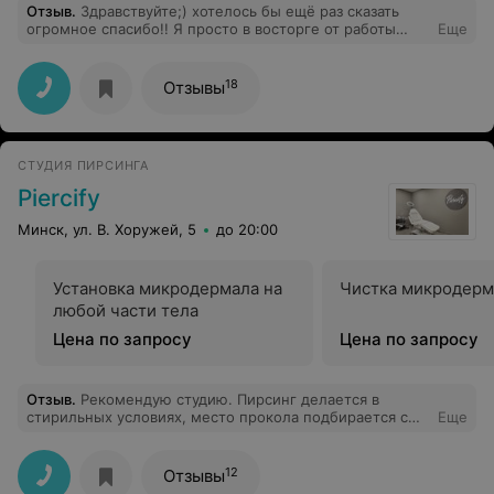
Отзыв
.
Здравствуйте;) хотелось бы ещё раз сказать
огромное спасибо!! Я просто в восторге от работы
Еще
Светланы :))) второй день любуюсь татуировкой, нет
слов от красоты и тонкой работы )) огромное спасибо
за атмосферу и работу) чудная студия, душевно и
18
Отзывы
уютно, как дома ;). Ещё вернусь к Вам )))
СТУДИЯ ПИРСИНГА
Piercify
Минск, ул. В. Хоружей, 5
до 20:00
Установка микродермала на
Чистка микродерм
любой части тела
Цена по запросу
Цена по запросу
Отзыв
.
Рекомендую студию. Пирсинг делается в
стирильных условиях, место прокола подбирается с
Еще
учётом вашей анатомии, мастер все объясняет и даёт
рекомендации по уходу. И все это по приятной цене.
12
Отзывы