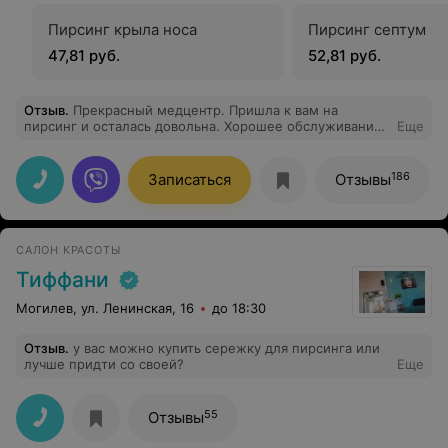
Пирсинг крыла носа
Пирсинг септум
47,81 руб.
52,81 руб.
Отзыв
.
Прекрасный медцентр. Пришла к вам на
пирсинг и осталась довольна. Хорошее обслуживание,
Еще
качественный сервис, все чисто и аккуратно!
Обязательно приду к вам еще!
186
Записаться
Отзывы
САЛОН КРАСОТЫ
Тиффани
Могилев, ул. Ленинская, 16
до 18:30
Отзыв
.
у вас можно купить сережку для пирсинга или
лучше придти со своей?
Еще
55
Отзывы