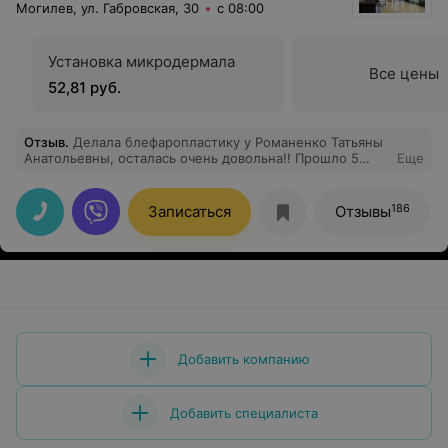
Могилев, ул. Габровская, 30
с 08:00
Установка микродермала
Все цены
52,81 руб.
Отзыв
.
Делала блефаропластику у Романенко Татьяны
Анатольевны, осталась очень довольна!! Прошло 5
Еще
недель, результат еще не окончательный, но глазки
уже моложе на 10 лет, швы аккуратнейшие и
практически незаметны))! Я просто в восторге!
186
Записаться
Отзывы
Никогда такая красивая не была))) Сервис отличный. Я
выбрала седация+местный обезбол, все прошло
быстро, хорошо и спокойно. Отдельная благодарность
анестезиологу! Рекомендую на все 100!!!!
Добавить компанию
Добавить специалиста