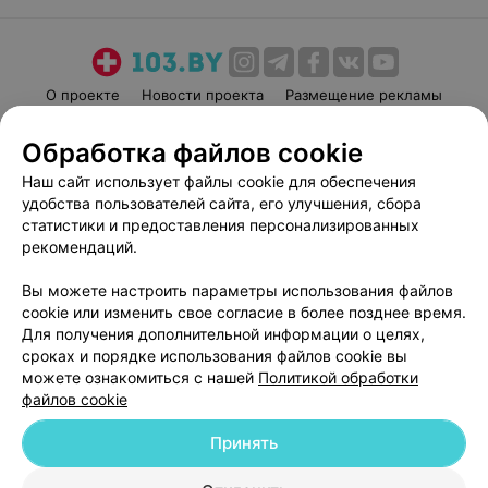
О проекте
Новости проекта
Размещение рекламы
Медицинский маркетинг
Публичный договор
Обработка файлов cookie
Пользовательское соглашение
Способы оплаты
Наш сайт использует файлы cookie для обеспечения
Вакансии
Партнеры
удобства пользователей сайта, его улучшения, сбора
Написать руководителю 103.by
статистики и предоставления персонализированных
рекомендаций.
Написать в поддержку
Персональные настройки cookie
Вы можете настроить параметры использования файлов
Обработка персональных данных
cookie или изменить свое согласие в более позднее время.
Для получения дополнительной информации о целях,
сроках и порядке использования файлов cookie вы
можете ознакомиться с нашей
Политикой обработки
файлов cookie
Принять
© 2026 ООО «Артокс Лаб», УНП 191700409
| 220012, Республика Беларусь,
г. Минск, улица Толбухина, 2, пом. 16 | help@103.by