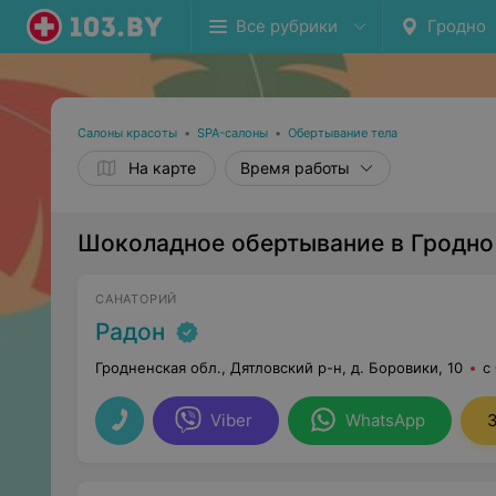
Все рубрики
Гродно
Салоны красоты
•
SPA-салоны
•
Обертывание тела
На карте
Время работы
Шоколадное обертывание в Гродно
САНАТОРИЙ
Радон
Гродненская обл., Дятловский р-н, д. Боровики, 10
с
Viber
WhatsApp