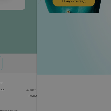
нг
сии
© 2026 ООО «Артокс Лаб», УНП 191700409
| 220012,
Республика Беларусь, г. Минск, улица Толбухина, 2,
пом. 16 | help@103.by
Служба поддержки
+375 291212755