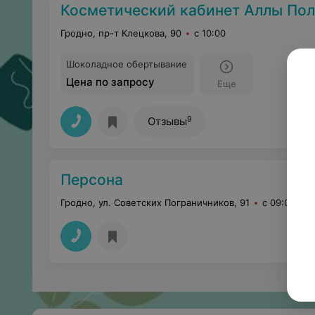
Косметический кабинет Аллы По
Гродно, пр-т Клецкова, 90
с 10:00
Шоколадное обертывание
Цена по запросу
Еще
9
Отзывы
Персона
Гродно, ул. Советских Пограничников, 91
с 09:00