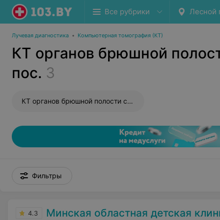
Все рубрики
Лесной 
Лучевая диагностика
•
Компьютерная томография (КТ)
КТ органов брюшной полост
пос.
3
КТ органов брюшной полости с контрастированием
Фильтры
Минская областная детская клиническая б
4.3