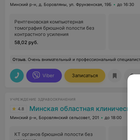
Минский р-н, д. Боровляны, ул. Фрунзенская, 19Б
до 16:30
Рентгеновская компьютерная
томография брюшной полости без
контрастного усиления
58,02 руб.
Отзыв
.
Очень внимательный и профессиональный специалист.Получил качественнейшую п
Viber
Записаться
Отз
УЧРЕЖДЕНИЕ ЗДРАВООХРАНЕНИЯ
Минская областная клиническая бо
4.8
Минский р-н, Боровлянский сельсовет, 201
до 18:00
КТ органов брюшной полости без