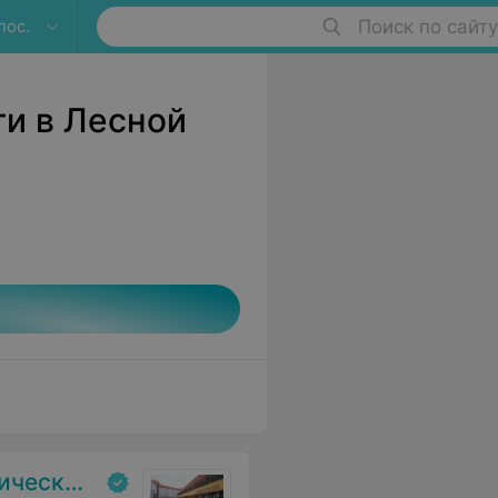
пос.
Поиск по сайту
и в Лесной
ольница