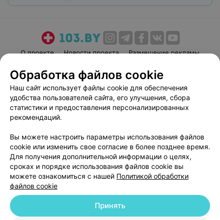
О проекте
Новости проекта
Размещение рекламы
Медицинский маркетинг
Публичный договор
Обработка файлов cookie
Пользовательское соглашение
Способы оплаты
Наш сайт использует файлы cookie для обеспечения
Вакансии
Партнеры
удобства пользователей сайта, его улучшения, сбора
статистики и предоставления персонализированных
Написать руководителю 103.by
рекомендаций.
Написать в поддержку
Персональные настройки cookie
Вы можете настроить параметры использования файлов
cookie или изменить свое согласие в более позднее время.
Обработка персональных данных
Для получения дополнительной информации о целях,
сроках и порядке использования файлов cookie вы
можете ознакомиться с нашей
Политикой обработки
файлов cookie
Принять
© 2026 ООО «Артокс Лаб», УНП 191700409
| 220012, Республика Беларусь,