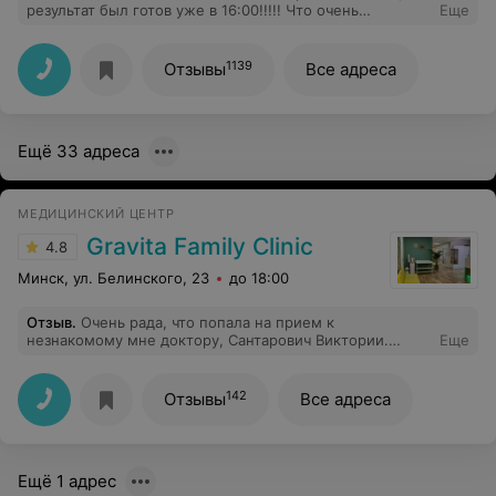
результат был готов уже в 16:00!!!!! Что очень
Еще
порадовало. Внимательное отношение к своим
клиентам,а ещё кофе угостили,когда идешь сдавать
анализ натощак,то выпить кофе после сдачи анализа
1139
Отзывы
Все адреса
очень приятно)))))
Ещё 33 адреса
МЕДИЦИНСКИЙ ЦЕНТР
Gravita Family Clinic
4.8
Минск, ул. Белинского, 23
до 18:00
Отзыв
.
Очень рада, что попала на прием к
незнакомому мне доктору, Сантарович Виктории.
Еще
Теперь всем буду рекомендовать ее и клинику в том
числе. Врач провела теплый прием, рассказала и
показала подробно, как все устроено в женском теле,
142
Отзывы
Все адреса
сделала безболезненно биопсию, так что даже
выделений у меня не было на следующие дни.
Радуюсь, что есть такие молодые, красивые, чуткие,
внимательные и профессиональные врачи. Медсестра
Ещё 1 адрес
по имени Лариса тоже была очень добра и