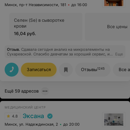
Минск, пр-т Независимости, 181
до 16:00
Селен (Se) в сыворотке
крови
Все цены
16,04 руб.
Отзыв
.
Сдавала сегодня анализ на микроэлементы на
Сухаревской. Спасибо девчатам за хороший сервис, и
Еще
за рекомендацию профиля "Сильные волосы, крепкие
ногти". Поможет более всесторонне оценить по
анализам мою проблему. Спасибо.
1245
Записаться
Отзывы
Все 
Ещё 59 адресов
МЕДИЦИНСКИЙ ЦЕНТР
Эксана
4.8
Минск, ул. Надеждинская, 2
до 20:00