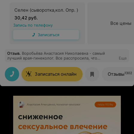
Селен (сыворотка,кол. Опр. )
30,42 руб.
Все цены
Запись по телефону
Записаться
Отзыв
.
Воробьёва Анастасия Николаевна - самый
лучший врая-гинеколог. Все расспросила, что
Еще
беспокоит, проконсультировала, самый нежный
осмотр и взятие мазков. Решила лично для себя, что
буду обращаться только к ней. Всем советую
1302
Записаться онлайн
Отзывы