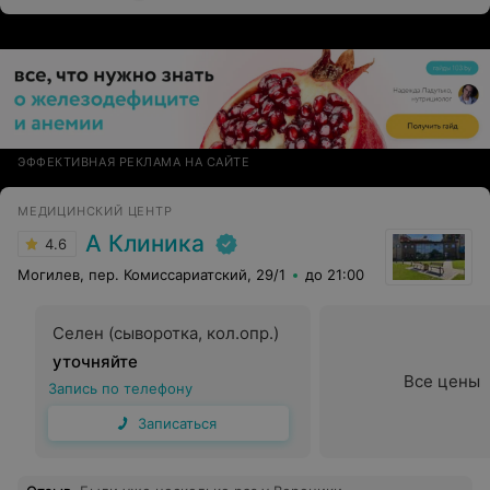
поддерживала во время не самой приятной
процедуры. В общем доверия и спокойствия теперь
предостаточно. Благодарности тоже. Пусть будет
везде зеленый свет таким клиникам и врачам.
ЭФФЕКТИВНАЯ РЕКЛАМА НА САЙТЕ
МЕДИЦИНСКИЙ ЦЕНТР
А Клиника
4.6
Могилев, пер. Комиссариатский, 29/1
до 21:00
Селен (сыворотка, кол.опр.)
уточняйте
Все цены
Запись по телефону
Записаться