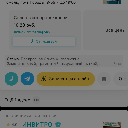
Гомель, пр-т Победы, 8-55
до 18:00
Селен в сыворотке крови
16,20 руб.
Все цены
Запись по телефону
Записаться
Отзыв
.
Прекрасная Ольга Анатольевна!
Замечательный, грамотный, аккуратный, чуткий,
Еще
вдумчивый врач! Езжу к ней за тысячу километров!
Записаться онлайн
Отз
Ещё 1 адрес
НЕЗАВИСИМАЯ ЛАБОРАТОРИЯ
ИНВИТРО
4.0