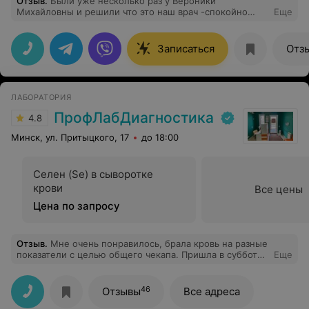
Отзыв
.
Были уже несколько раз у Вероники
Михайловны и решили что это наш врач -спокойно
Еще
слушает когда говоришь о проблемах ребенка -и
главное не перебивает и ты рассказываешь скорее что
бы ни чего не забыть а Вероника Михайловна
Записаться
Отз
спокойно ждёт ))) Лечение назначает не сразу а
только после многих анализов и это самое главное.
Мы выбираем Вторнику Михайловну. И да нам
посоветовали невролога знакомая -она говорит
ЛАБОРАТОРИЯ
вылечила сына от заикания .
ПрофЛабДиагностика
4.8
Минск, ул. Притыцкого, 17
до 18:00
Селен (Se) в сыворотке
крови
Все цены
Цена по запросу
Отзыв
.
Мне очень понравилось, брала кровь на разные
показатели с целью общего чекапа. Пришла в субботу
Еще
утром, передо мной было две пары, мамы с детками,
оформление заняло минут 20-25. Самое
безболезненное взятие крови из вены, девушке
46
Отзывы
Все адреса
большой +. Единственное, так как помещение