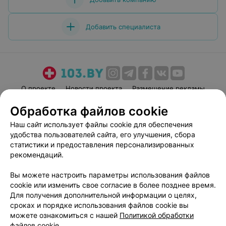
Добавить специалиста
О проекте
Новости проекта
Размещение рекламы
Медицинский маркетинг
Публичный договор
Обработка файлов cookie
Пользовательское соглашение
Способы оплаты
Наш сайт использует файлы cookie для обеспечения
Вакансии
Партнеры
удобства пользователей сайта, его улучшения, сбора
статистики и предоставления персонализированных
Написать руководителю 103.by
рекомендаций.
Написать в поддержку
Персональные настройки cookie
Вы можете настроить параметры использования файлов
cookie или изменить свое согласие в более позднее время.
Обработка персональных данных
Для получения дополнительной информации о целях,
сроках и порядке использования файлов cookie вы
можете ознакомиться с нашей
Политикой обработки
файлов cookie