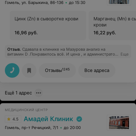
Гомель, ул. Барыкина, 86-136
до 15:30
Цинк (Zn) в сыворотке крови
Марганец (Mn) в с
крови
16,96 руб.
16,22 руб.
Отзыв
.
Сдавала в клинике на Мазурова анализ на
витамин D .Понравилось всё. И цена , и администратор
Еще
на рецепшене , и медперсонал , и быстрая обработка
анализов.По рекомендовала этот медицинский центр
всем своим знакомым.Спасибо большое за вашу
1245
Отзывы
Все адреса
работу.
Ещё 1 адрес
МЕДИЦИНСКИЙ ЦЕНТР
Амадей Клиник
4.5
Гомель, пр-т Речицкий, 7/1
до 20:00