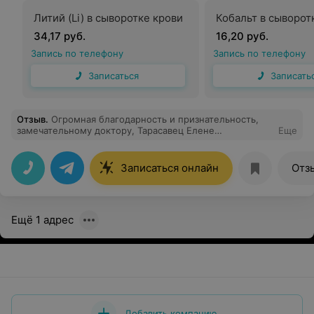
Литий (Li) в сыворотке крови
Кобальт в сыворот
34,17 руб.
16,20 руб.
Запись по телефону
Запись по телефону
Записаться
Записать
Отзыв
.
Огромная благодарность и признательность,
замечательному доктору, Тарасавец Елене
Еще
Анатольевне! Сколько было пройдено врачей до неё,
вопросов без ответов! Спасибо за подобранное
лечение и высокий профессионализм! Ваши блокады
Записаться онлайн
Отз
это отделый вид искусства!
Ещё 1 адрес
Добавить компанию