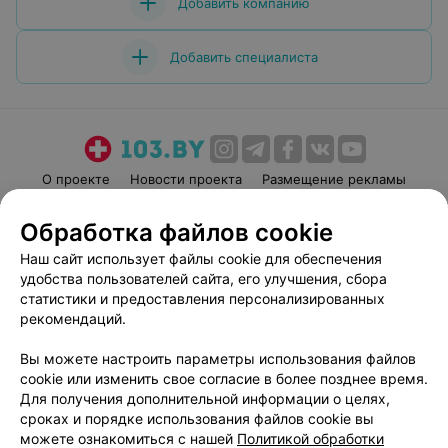
Добавить компанию
Добавить специалиста
О проекте
Новости проекта
Размещение рекламы
Медицинский маркетинг
Публичный договор
Обработка файлов cookie
Пользовательское соглашение
Способы оплаты
Наш сайт использует файлы cookie для обеспечения
Вакансии
Партнеры
удобства пользователей сайта, его улучшения, сбора
Написать руководителю 103.by
статистики и предоставления персонализированных
рекомендаций.
Написать в поддержку
Персональные настройки cookie
Вы можете настроить параметры использования файлов
Обработка персональных данных
cookie или изменить свое согласие в более позднее время.
Для получения дополнительной информации о целях,
сроках и порядке использования файлов cookie вы
можете ознакомиться с нашей
Политикой обработки