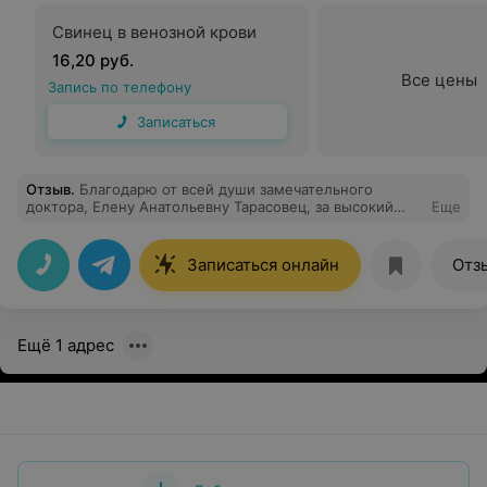
Свинец в венозной крови
16,20 руб.
Все цены
Запись по телефону
Записаться
Отзыв
.
Благодарю от всей души замечательного
доктора, Елену Анатольевну Тарасовец, за высокий
Еще
профессионализм, душевное тепло и щедрое сердце,
за умелые руки, за индивидуальный подход к каждому
пациенту.
Записаться онлайн
Отз
Ещё 1 адрес