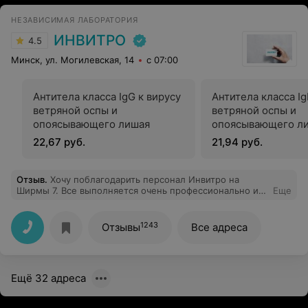
НЕЗАВИСИМАЯ ЛАБОРАТОРИЯ
ИНВИТРО
4.5
Минск, ул. Могилевская, 14
с 07:00
Антитела класса IgG к вирусу
Антитела класса Ig
ветряной оспы и
ветряной оспы и
опоясывающего лишая
опоясывающего л
22,67 руб.
21,94 руб.
Отзыв
.
Хочу поблагодарить персонал Инвитро на
Ширмы 7. Все выполняется очень профессионально и
Еще
оперативно. Люблю сдавать анализы именно у них, т.к.
уверена в достоверности результатов и мой личный
врач рекомендует сдавать анализы только в Инвитро!
1243
Отзывы
Все адреса
Ещё 32 адреса