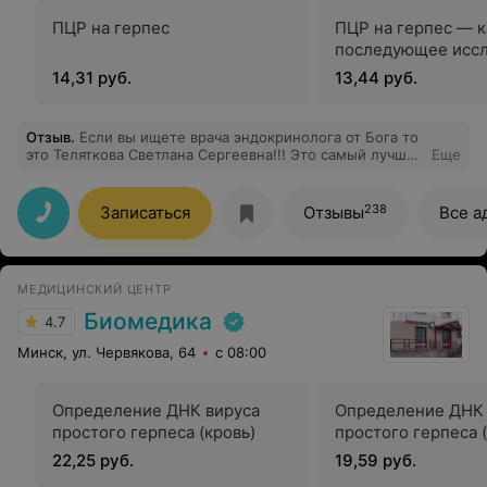
ПЦР на герпес
ПЦР на герпес — 
последующее исс
14,31 руб.
13,44 руб.
Отзыв
.
Если вы ищете врача эндокринолога от Бога то
это Теляткова Светлана Сергеевна!!! Это самый лучший
Еще
эндокринолог за всё время нашего обследования. У
нашего сына были обнаружены проблемы со
щитовидной железой в 6 лет, стояли долгое время на
238
Записаться
Отзывы
Все а
учёте, врачи эндокринологи были разные. Сейчас сыну
20 лет и спасибо Богу, что мы попали именно к
Светлане Сергеевне. Диагноз был поставлен без
ошибочно уже при осмотре и сдаче анализов, МРТ с
МЕДИЦИНСКИЙ ЦЕНТР
контрастом через неделю подтвердил диагноз. Сейчас
назначена правильное лечение. И наш сын идёт на
Биомедика
4.7
поправку. Я уверена что с таким ВРАЧОМ, как
СВЕТЛАНА СЕРГЕЕВНА МЫ ПОБЕДИМ ЭТОТ НЕДУГ!!!
Минск, ул. Червякова, 64
с 08:00
ОГРОМНОЕ ВАМ БЛАГОДАРНОСТЬ И НИЗКИЙ ПОКЛОН
ЗА ВАШ ТРУД И ДАЙ ВАМ БОГ КРЕПКОГО ЗДОРОВЬЯ!!!
Определение ДНК вируса
Определение ДНК 
простого герпеса (кровь)
простого герпеса 
22,25 руб.
19,59 руб.