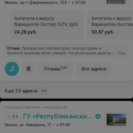
Минск, пр-т Дзержинского, 123
с 07:00
Антитела к вирусу
Антитела к вирусу
Варицелла-Зостер (VZV, IgG)
Варицелла-Зостер 
24,28 руб.
50,87 руб.
Отзыв
.
Прекрасная лаборатория, всегда сдаём в
Хеликсе анализы всей семьёй. На ресепшене девочки
Еще
приветливые. Медсестра аккуратно берет кровь,
гематом никогда не было.
1137
Отзывы
Все адреса
Ещё 33 адреса
ГОСУДАРСТВЕННОЕ УЧРЕЖДЕНИЕ
ГУ «Республиканский научно-практический центр медицинской экспертизы и реабилитаци»
4.5
Минск, ул. Макаенка, 17
с 07:00