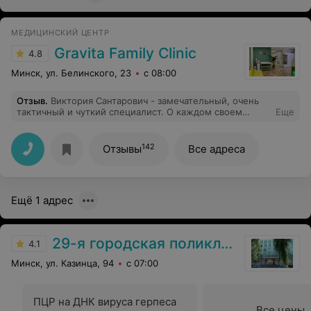
МЕДИЦИНСКИЙ ЦЕНТР
Gravita Family Clinic
4.8
Минск, ул. Белинского, 23
с 08:00
Отзыв
.
Виктория Сантарович - замечательный, очень
тактичный и чуткий специалист. О каждом своем
Еще
действии врач предупреждает, объясняет
необходимость той или иной манипуляции. И тем
самым создает комфортную психологическую
142
Отзывы
Все адреса
обстановку, что очень важно, так как существует
огромное количество женщин, которые травмированы
психологически после некорректного обращения
гинекологов.
Ещё 1 адрес
29-я городская поликлиника
4.1
Минск, ул. Казинца, 94
с 07:00
ПЦР на ДНК вируса герпеса
Все цены