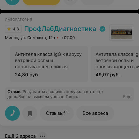
осуществляют сразу же после рождения ребенка - в
этой крови содержатся стволовые клетки крови!
Рекомендую производить забор пуповинной крови
ребенка.
ЛАБОРАТОРИЯ
ПрофЛабДиагностика
4.8
Минск, ул. Семашко, 12а
с 07:00
Антитела класса IgG к вирусу
Антитела класса Ig
ветряной оспы и
ветряной оспы и
опоясывающего лишая
опоясывающего л
24,30 руб.
49,97 руб.
Отзыв
.
Результаты анализов получила в тот же
день.Все на высшем уровне.Галина
Еще
45
Отзывы
Все адреса
Ещё 2 адреса