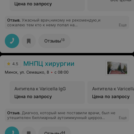
Цена по запросу
Отзыв
.
Ужасный врач,никому не рекомендую,и
сожалею тем кто к нему попал на
Еще
прием.Отвратительное поведение, ничего не
объясняет.К нему приходишь на прием а он говорит-я
бы вам сказал куда идти,но вы обидетесь.После
13
Отзывы
жалобы заведующему на это хамство,он объясняет это
тем что Крылов молодой,и только устроился на
работу.Ужасный"врач"
МНПЦ хирургии
4.5
Минск, ул. Семашко, 8
с 08:00
Антитела к Varicella IgG
Антитела к Varicell
Цена по запросу
Цена по запросу
Отзыв
.
Диагноз, который мне поставили врачи, был не
утешителен биллиарный аутоиммунный цирроз
Еще
печени. Методик лечения и препаратов для лечения
данного заболевания нет. Наши могилевские врачи
Крылова С.И., Листратенко Л.А., Медведник В.Ф, Бахта
44
Отзывы