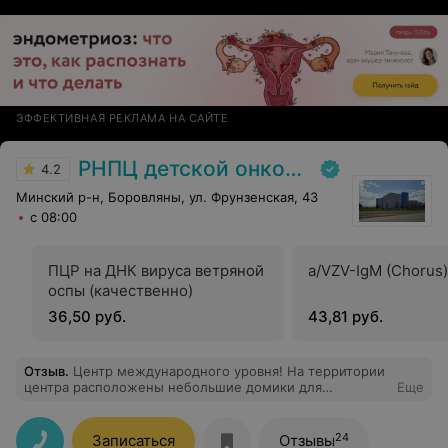
ЭФФЕКТИВНАЯ РЕКЛАМА НА САЙТЕ
РНПЦ детской онкологии
4.2
Минский р-н, Боровляны, ул. Фрунзенская, 43
с 08:00
ПЦР на ДНК вируса ветряной
a/VZV-IgM (Chorus)
оспы (качественно)
36,50 руб.
43,81 руб.
Отзыв
.
Центр международного уровня! На территории
центра расположены небольшие домики для
Еще
родителей ребенка, который подходит лечение в
центре. Кроме того, это одно из двух в Беларуси
хранилище пуповинной крови, забор которой
24
Записаться
Отзывы