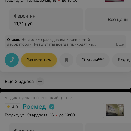
Гродно, ул. Гаспадарчая, 19
до 16:00
Ферритин
Все цены
11,71 руб.
Отзыв
.
Несколько раз сдавала кровь в этой
лаборатории. Результаты всегда приходят на
Еще
электронную почту быстрее, чем обещают! Это
большой плюс. Сыворотка хранится несколько дней и
мне приходилось дозаказывать некоторые показатели.
567
Записаться
Отзывы
Все а
Специалисты на ресепшене всегда оперативно
уточняют в Минске, возможно ли это. В этот раз
результаты по дополнительным показателям обещали
через два дня, а пришли буквально через пару часов!
Ещё 2 адреса
Спасибо! Отдельное спасибо девушкам на ресепшене.
Всегда очень доступно объясняют, вежливо и
культурно. Успехов Вам!
МЕДИКО-ДИАГНОСТИЧЕСКИЙ ЦЕНТР
Росмед
4.9
Гродно, ул. Свердлова, 16
до 19:00
Ферритин