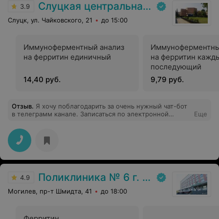
Слуцкая центральная районная больница
3.9
Слуцк, ул. Чайковского, 21
до 15:00
Иммуноферментный анализ
Иммуноферментны
на ферритин единичный
на ферритин кажд
последующий
14,40 руб.
9,79 руб.
Отзыв
.
Я хочу поблагодарить за очень нужный чат-бот
в телеграмм канале. Записаться по электронной
Еще
записи можно к любому врачу и быстро.
Рекомендации врачей сразу видны в чате. Вызывали из
очереди, стоять не надо. Пришла по времени и меня
сразу вызвали. Я в восторге от данного вида услуг!
Спасибо! Всем рекомендую!
Поликлиника № 6 г. Могилева
4.9
Могилев, пр-т Шмидта, 41
до 18:00
Ферритин