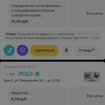
Определение острофазовых
и специфических белков
Все цены
сыворотки крови
автоматизированный анализ
10,42 руб.
(ферритин)
Отзыв
.
Большая благодарность и наилучшие
пожелания за квалифицированную помощь Курто Н.А.
Еще
и Исаенко Е.М. Желаю дальнейших успехов в оказании
помощи больным
26
Записаться
Отзывы
МЕДИЦИНСКИЙ ЦЕНТР
ЛОДЭ
4.8
Брест, ул. Пионерская, 50
до 21:00
Ферритин
Все цены
6,79 руб.