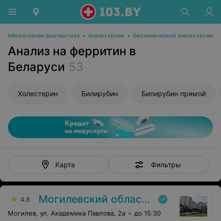
•
Лабораторная диагностика
•
Анализ крови
•
Биохимический анализ крови
Анализ на ферритин в
Беларуси
53
Холестерин
Билирубин
Билирубин прямой
Фильтры
Карта
Могилевский областной онкологический диспансер
4.8
Могилев, ул. Академика Павлова, 2а
до 15:30