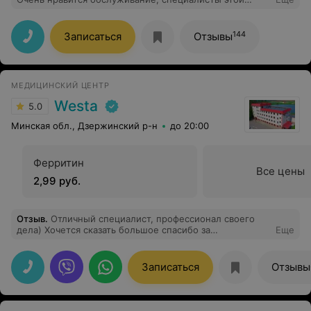
клиники. Рекомендую!
144
Записаться
Отзывы
МЕДИЦИНСКИЙ ЦЕНТР
Westa
5.0
Минская обл., Дзержинский р-н
до 20:00
Ферритин
Все цены
2,99 руб.
Отзыв
.
Отличный специалист, профессионал своего
дела) Хочется сказать большое спасибо за
Еще
внимательность и желание решить поставленную
задачу. Практически наш семейный доктор)),
Записаться
Отзывы