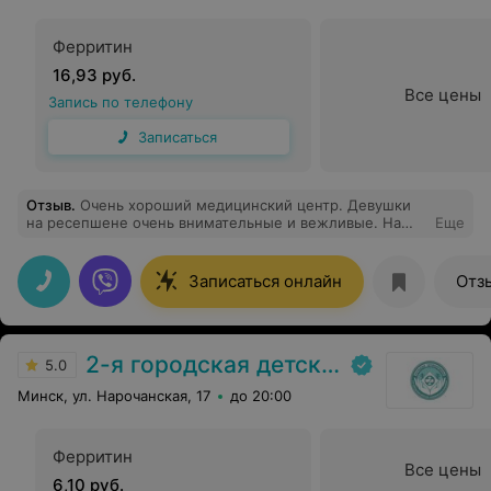
Ферритин
16,93 руб.
Все цены
Запись по телефону
Записаться
Отзыв
.
Очень хороший медицинский центр. Девушки
на ресепшене очень внимательные и вежливые. На
Еще
приеме была у крутого специалиста Левашкевич
Елены Николаевны: ответила подробно на все мои
вопросы, все объяснила и дала нужные рекомендации.
Записаться онлайн
Отз
Спасибо!
2-я городская детская клиническая больница
5.0
Минск, ул. Нарочанская, 17
до 20:00
Ферритин
Все цены
6,10 руб.