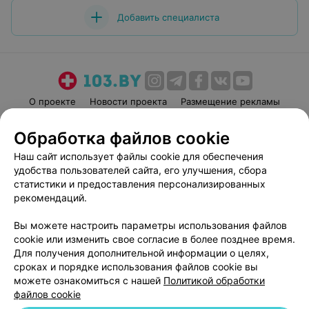
Добавить специалиста
О проекте
Новости проекта
Размещение рекламы
Медицинский маркетинг
Публичный договор
Обработка файлов cookie
Пользовательское соглашение
Способы оплаты
Наш сайт использует файлы cookie для обеспечения
Вакансии
Партнеры
удобства пользователей сайта, его улучшения, сбора
Написать руководителю 103.by
статистики и предоставления персонализированных
рекомендаций.
Написать в поддержку
Персональные настройки cookie
Вы можете настроить параметры использования файлов
Обработка персональных данных
cookie или изменить свое согласие в более позднее время.
Для получения дополнительной информации о целях,
сроках и порядке использования файлов cookie вы
можете ознакомиться с нашей
Политикой обработки
файлов cookie