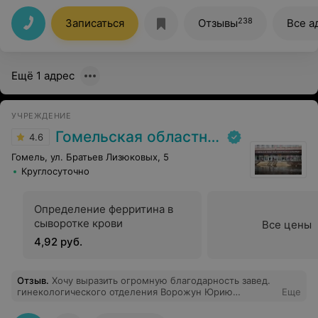
он внимательно изучил проблему, с которой я пришла
(хронический цистит), выслушал и дал рекомендации.
238
Записаться
Отзывы
Все а
Также объяснил механизм рецидивов и возможные
варианты развития событий. Непосредственно во
время процедуры Викентий Леонидович и ассистентки
(к сожалению, не знаю имён) были очень бережными,
Ещё 1 адрес
а лёгкий юмор помог справиться с нервами) Спасибо
большое!
УЧРЕЖДЕНИЕ
Гомельская областная клиническая больница
4.6
Гомель, ул. Братьев Лизюковых, 5
Круглосуточно
Определение ферритина в
сыворотке крови
Все цены
4,92 руб.
Отзыв
.
Хочу выразить огромную благодарность завед.
гинекологического отделения Ворожун Юрию
Еще
Николаевичу, гинекологам Оксане Николаевне, Тамаре
Владимировне и всему медицинскому персоналу!