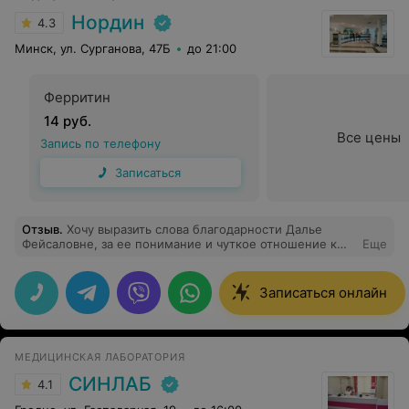
Нордин
4.3
Минск, ул. Сурганова, 47Б
до 21:00
Ферритин
14 руб.
Все цены
Запись по телефону
Записаться
Отзыв
.
Хочу выразить слова благодарности Далье
Фейсаловне, за ее понимание и чуткое отношение к
Еще
пациенту. Я долго не могла найти своего врача. Теперь
вот уже четвертый год хожу на консультацию только к
ней. Она мне очень помогла и успокоила. Ставит
Записаться онлайн
точные диагнозы и ничего лишнего не выписывает
.Всегда на позитиве.
МЕДИЦИНСКАЯ ЛАБОРАТОРИЯ
СИНЛАБ
4.1