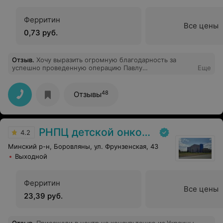
Ферритин
Все цены
0,73 руб.
Отзыв
.
Хочу выразить огромную благодарность за
успешно проведенную операцию Павлу
Еще
Александровичу- заведующему операционным
отделением. Спасибо за профессионально
выполненную работу,, чуткое отношение и понимание
48
Отзывы
РНПЦ детской онкологии
4.2
Минский р-н, Боровляны, ул. Фрунзенская, 43
Выходной
Ферритин
Все цены
23,39 руб.