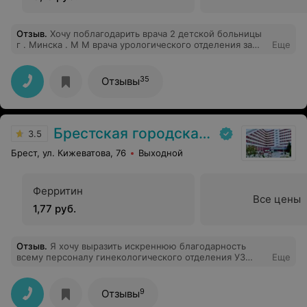
Отзыв
.
Хочу поблагодарить врача 2 детской больницы
г . Минска . М М врача урологического отделения за
Еще
быстро оказанную помощь моему ребенку. Все
быстро, четко и по делу!
35
Отзывы
Брестская городская больница № 1
3.5
Брест, ул. Кижеватова, 76
Выходной
Ферритин
Все цены
1,77 руб.
Отзыв
.
Я хочу выразить искреннюю благодарность
всему персоналу гинекологического отделения УЗ
Еще
"Брестская городская больница №1" за высокий
профессионализм, чуткость и внимательное
отношение. Огромное спасибо моему лечащему врачу
9
Отзывы
— Анатолию Михайловичу за проведённую операцию,