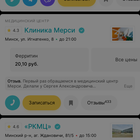
МЕДИЦИНСКИЙ ЦЕНТР
Клиника Мерси
4.3
Минск, ул. Игнатенко, 8
до 21:00
Ферритин
Все цены
20,10 руб.
Отзыв
.
Первый раз обращаемся в медицинский центр
Мерси. Делали у Сергея Александровича
Еще
колоноскопию . Хочу поблагодарить врача не только за
высокий профессионализм , но и очень чуткое
отношение к пациенту . Без всяких сомений могу
433
Записаться
Отзывы
рекомендовать врача Яновского и обязательно буду
обращаться за помощью в будущем
«РКМЦ»
4.6
Минский р-н, аг. Ждановичи, 81/5
до 15:00