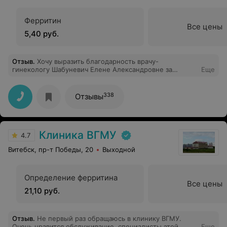
Ферритин
Все цены
5,40 руб.
Отзыв
.
Хочу выразить благодарность врачу-
гинекологу Шабуневич Елене Александровне за
Еще
внимательное,тактичное и деликатное
отношение,высокий профессионализм и неравнодушие
к своему делу.Я впервые не волновалась и не боялась
338
Отзывы
манипуляций благодаря чуткости и доброте этого
чудо- доктора! Спасибо Вам,Елена Александровна и
низкий поклон!
Клиника ВГМУ
4.7
Витебск, пр-т Победы, 20
Выходной
Определение ферритина
Все цены
21,10 руб.
Отзыв
.
Не первый раз обращаюсь в клинику ВГМУ.
Очень нравится обслуживание, специалисты этой
Еще