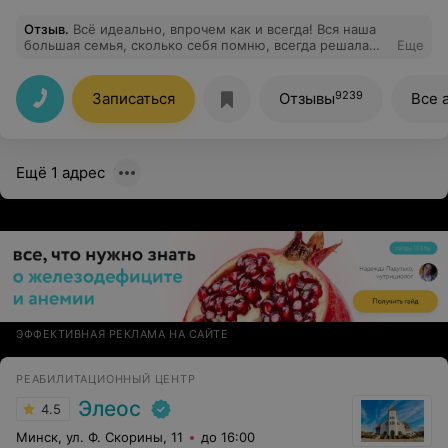
Отзыв
.
Всё идеально, впрочем как и всегда! Вся наша
большая семья, сколько себя помню, всегда решала
Еще
проблемы с зубами у Александра Иосифовича! Лучший
специалист!
9239
Записаться
Отзывы
Все 
Ещё 1 адрес
ЭФФЕКТИВНАЯ РЕКЛАМА НА САЙТЕ
РЕАБИЛИТАЦИОННЫЙ ЦЕНТР
Элеос
4.5
Минск, ул. Ф. Скорины, 11
до 16:00