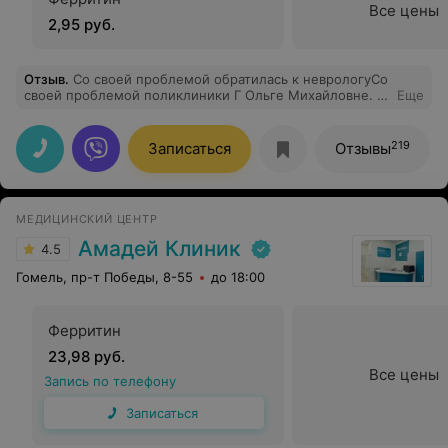
Все цены
2,95 руб.
Отзыв
.
Со своей проблемой обратилась к неврологуСо
своей проблемой поликлиники Г Ольге Михайловне. С
Еще
первых минут приема у этого доктора ощущаешь
внимание к своей проблеме и желание тебе помочь.
Правильно назначенные обследования, процедуры и
219
Записаться
Отзывы
назначения помогли избежать операционного
вмешательства. Чуткая, внимательная, грамотный
специалист и очень приятный человек - всё это можно
сказать об Ольге Михайловне. Спасибо ей большое!
МЕДИЦИНСКИЙ ЦЕНТР
Амадей Клиник
4.5
Гомель, пр-т Победы, 8-55
до 18:00
Ферритин
23,98 руб.
Все цены
Запись по телефону
Записаться