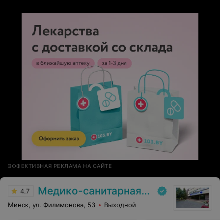
родной ребенок. Страх быстро прошёл, седация тоже
подействовала. Когда исследование закончилось, меня
разбудили и аккуратно помогли перебраться в кресло-
каталку, поскольку самой идти не
разрешили(действовала седация) и отвезли в палату.
Минут через 20 я уже смогла сама уйти из центра.
Перед этим несколько раз подходили и
интересовались как моё самочувствие.
ЭФФЕКТИВНАЯ РЕКЛАМА НА САЙТЕ
Медико-санитарная часть Вавилова
4.7
Минск, ул. Филимонова, 53
Выходной