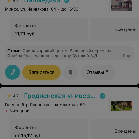
Биомедика
4.7
страшного в ней нет!
Минск, ул. Червякова, 64
до 16:00
Ферритин
Все цены
11,71 руб.
Отзыв
.
Очень хороший центр. Вежливый персонал.
Особая благодарность доктору Суховей А.Д.
Еще
116
Записаться
Отзывы
Гродненская университетская клиника
4.7
Гродно, б-р Ленинского комсомола, 52
Выходной
Ферритин
Все цены
от 15,12 руб.