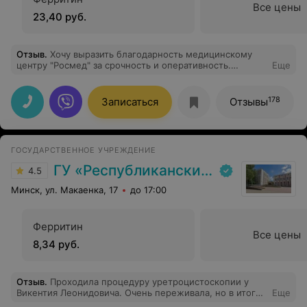
Все цены
23,40 руб.
Отзыв
.
Хочу выразить благодарность медицинскому
центру "Росмед" за срочность и оперативность.
Еще
Приехала на праздники к сестре, выходные,
экстренная боль, все занято, не пробиться, все по
записи. Огромное спасибо, что приняли меня без
178
Записаться
Отзывы
записи и нашли местечко. Очень довольна и
благодарна. Всем рекомендую!
ГОСУДАРСТВЕННОЕ УЧРЕЖДЕНИЕ
ГУ «Республиканский научно-практический центр медицинской экспертизы и реабилитаци»
4.5
Минск, ул. Макаенка, 17
до 17:00
Ферритин
Все цены
8,34 руб.
Отзыв
.
Проходила процедуру уретроцистоскопии у
Викентия Леонидовича. Очень переживала, но в итоге
Еще
всё прошло просто замечательно. Перед процедурой