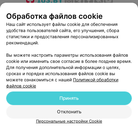
О проекте
Новости проекта
Размещение рекламы
Обработка файлов cookie
Медицинский маркетинг
Публичный договор
Наш сайт использует файлы cookie для обеспечения
Пользовательское соглашение
Способы оплаты
удобства пользователей сайта, его улучшения, сбора
Вакансии
Партнеры
статистики и предоставления персонализированных
рекомендаций.
Написать руководителю 103.by
Написать в поддержку
Вы можете настроить параметры использования файлов
cookie или изменить свое согласие в более позднее время.
Персональные настройки cookie
Для получения дополнительной информации о целях,
Обработка персональных данных
сроках и порядке использования файлов cookie вы
можете ознакомиться с нашей
Политикой обработки
файлов cookie
Принять
Отклонить
© 2026 ООО «Артокс Лаб», УНП 191700409
| 220012, Республика Беларусь,
г. Минск, улица Толбухина, 2, пом. 16 | help@103.by
Персональные настройки Cookie
Служба поддержки
+375 291212755