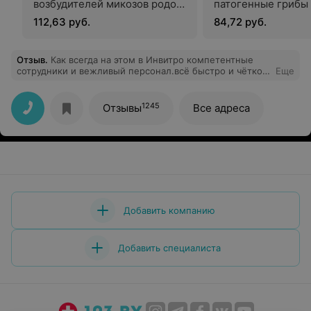
возбудителей микозов родов
патогенные грибы
Candida, Malassezia,
112,63 руб.
84,72 руб.
Saccharomyces и
Debaryomyces
Отзыв
.
Как всегда на этом в Инвитро компетентные
сотрудники и вежливый персонал.всё быстро и чётко,
Еще
сладкий бонус.
1245
Отзывы
Все адреса
Добавить компанию
Добавить специалиста