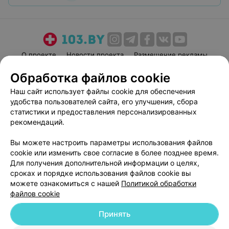
О проекте
Новости проекта
Размещение рекламы
Медицинский маркетинг
Публичный договор
Обработка файлов cookie
Пользовательское соглашение
Способы оплаты
Наш сайт использует файлы cookie для обеспечения
Вакансии
Партнеры
удобства пользователей сайта, его улучшения, сбора
статистики и предоставления персонализированных
Написать руководителю 103.by
рекомендаций.
Написать в поддержку
Персональные настройки cookie
Вы можете настроить параметры использования файлов
cookie или изменить свое согласие в более позднее время.
Обработка персональных данных
Для получения дополнительной информации о целях,
сроках и порядке использования файлов cookie вы
можете ознакомиться с нашей
Политикой обработки
файлов cookie
Принять
© 2026 ООО «Артокс Лаб», УНП 191700409
| 220012, Республика Беларусь,