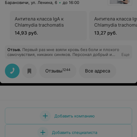
Барановичи, ул. Ленина, 6
до 16:00
Антитела класса IgA к
Антитела класса Ig
Chlamydia trachomatis
Chlamydia trachoma
14,93 руб.
13,27 руб.
Отзыв
.
Первый раз мне взяли кровь без боли и плохого
самочувствия, никаких синяков. Персонал добрый и
Еще
отзывчивый. Результаты были готовы быстро(даже на
день раньше).Высокий уровень обслуживания,
рекомендую.Когда результаты были готовы пришло
1244
Отзывы
Все адреса
смс, а так же результаты можно посмотреть в
электронном виде.
Добавить компанию
Добавить специалиста