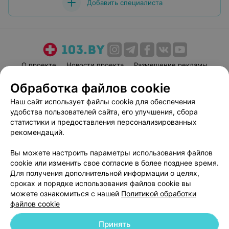
Добавить специалиста
О проекте
Новости проекта
Размещение рекламы
Медицинский маркетинг
Публичный договор
Обработка файлов cookie
Пользовательское соглашение
Способы оплаты
Наш сайт использует файлы cookie для обеспечения
Вакансии
Партнеры
удобства пользователей сайта, его улучшения, сбора
статистики и предоставления персонализированных
Написать руководителю 103.by
рекомендаций.
Написать в поддержку
Персональные настройки cookie
Вы можете настроить параметры использования файлов
cookie или изменить свое согласие в более позднее время.
Обработка персональных данных
Для получения дополнительной информации о целях,
сроках и порядке использования файлов cookie вы
можете ознакомиться с нашей
Политикой обработки
файлов cookie
Принять