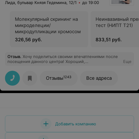
Лида, бульвар Князя Гедемина, 12/1
до 19:00
Молекулярный скрининг на
Неинвазивный пре
микроделеции/
тест (НИПТ Т21)
микродупликации хромосом
326,56 руб.
833,51 руб.
Отзыв
.
Хочу поделиться своими впечатлениями после
посещения данного центра! Хороший,
Еще
профессиональный коллектив, быстрое обслуживание,
качественное взятие крови из вены, безболезненное.
Спасибо вам большое за качество, за помощь, за
1243
Отзывы
Все адреса
внимание!!!
Добавить компанию