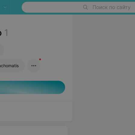
Поиск по сайту
о
1
achomatis