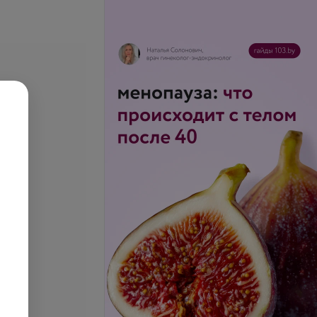
класса IgM к
Определение антител к
 pertussis (Anti-
возбудителю коклюша и
a pertussis IgM)
паракоклюша
.
32,41 руб.