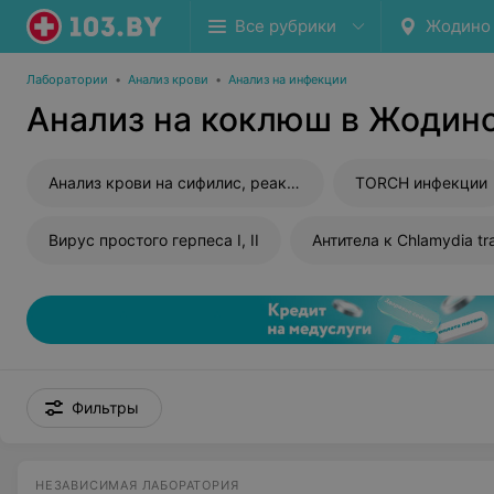
Все рубрики
Жодино
Лаборатории
•
Анализ крови
•
Анализ на инфекции
Анализ на коклюш в Жодин
Анализ крови на сифилис, реакция Вассермана (RW)
TORCH инфекции
Вирус простого герпеса I, II
Антитела к Chlamydia tr
Фильтры
НЕЗАВИСИМАЯ ЛАБОРАТОРИЯ