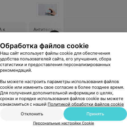
A к
Aнтитела класса IgG к
Aнтитела 
 (Anti-
Bordetella pertussis (Anti-
Bordetella
 IgA)
Bordetella pertussis IgG)
Bordetell
Обработка файлов cookie
36,13 руб.
37,57 руб
Наш сайт использует файлы cookie для обеспечения
удобства пользователей сайта, его улучшения, сбора
нал был очень приветливый и вежливый.
Еще
статистики и предоставления персонализированных
рекомендаций.
Вы можете настроить параметры использования файлов
cookie или изменить свое согласие в более позднее время.
Для получения дополнительной информации о целях,
сроках и порядке использования файлов cookie вы можете
ознакомиться с нашей
Политикой обработки файлов cookie
Отклонить
Принять
Персональные настройки Cookie