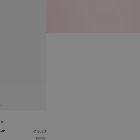
се цены
нг
сии
© 2026 ООО «Артокс Лаб», УНП 191700409
| 220012,
Республика Беларусь, г. Минск, улица Толбухина, 2,