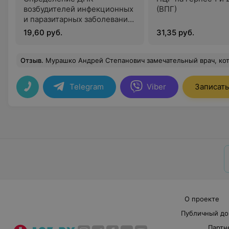
возбудителей инфекционных
(ВПГ)
и паразитарных заболеваний
методом (ПЦР) ВПГ герпес
19,60 руб.
31,35 руб.
1,2 типа
Отзыв
.
Мурашко Андрей Степанович замечательный врач, который помог мне в решении моей проблемы. Врач, на приеме которого понимаешь, что ты действительно важен для
Telegram
Viber
Записать
О проекте
Публичный до
Партн