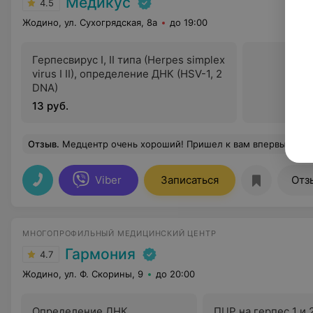
Медикус
4.5
Жодино, ул. Сухогрядская, 8а
до 19:00
Герпесвирус I, II типа (Herpes simplex
virus I II), определение ДНК (HSV-1, 2
DNA)
13 руб.
Отзыв
.
Медцентр очень хороший! Пришел к вам впервые и все очень понравилось. Вежливый и доброжелательный медперсонал, качественное обслуживани
Viber
Записаться
Отз
МНОГОПРОФИЛЬНЫЙ МЕДИЦИНСКИЙ ЦЕНТР
Гармония
4.7
Жодино, ул. Ф. Скорины, 9
до 20:00
Определение ДНК
ПЦР на герпес 1 и 