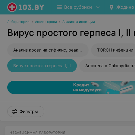
Все рубрики
Жодино
Лаборатории
•
Анализ крови
•
Анализ на инфекции
Вирус простого герпеса I, I
Анализ крови на сифилис, реакция Вассермана (RW)
TORCH инфекции
Вирус простого герпеса I, II
Антитела к Chlamydia tr
Фильтры
НЕЗАВИСИМАЯ ЛАБОРАТОРИЯ