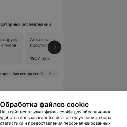
ораторных исследований
к вирусу
Антитела класса IgМ к вирусу
Герпесвиру
II типов
простого герпеса I и II типов
определен
эпителиал
конъюнкти
19,17 руб.
22,51 руб.
езненно. Спасибо большое. Весь персонал был очень приветливый и вежливый.
Еще
Все адреса
Обработка файлов cookie
Наш сайт использует файлы cookie для обеспечения
удобства пользователей сайта, его улучшения, сбора
статистики и предоставления персонализированных