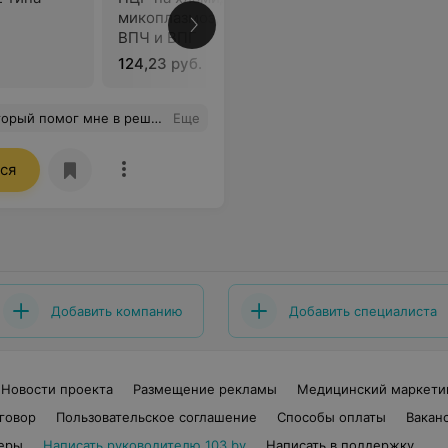
микоплазмоз, уреаплазмоз,
В
ВПЧ и ВПГ
124,23 руб.
 врача как пациент и тебе хотят помочь. Спасибо Андрей Степанович!
Еще
ся
Добавить компанию
Добавить специалиста
Новости проекта
Размещение рекламы
Медицинский маркети
говор
Пользовательское соглашение
Способы оплаты
Вакан
еры
Написать руководителю 103.by
Написать в поддержку