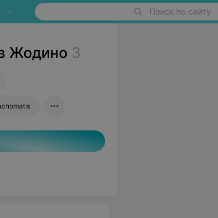
Поиск по сайту
I в Жодино
3
achomatis