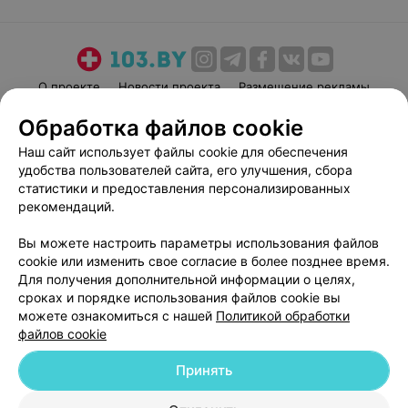
О проекте
Новости проекта
Размещение рекламы
Медицинский маркетинг
Публичный договор
Обработка файлов cookie
Пользовательское соглашение
Способы оплаты
Наш сайт использует файлы cookie для обеспечения
Вакансии
Партнеры
удобства пользователей сайта, его улучшения, сбора
статистики и предоставления персонализированных
Написать руководителю 103.by
рекомендаций.
Написать в поддержку
Персональные настройки cookie
Вы можете настроить параметры использования файлов
cookie или изменить свое согласие в более позднее время.
Обработка персональных данных
Для получения дополнительной информации о целях,
сроках и порядке использования файлов cookie вы
можете ознакомиться с нашей
Политикой обработки
файлов cookie
Принять
© 2026 ООО «Артокс Лаб», УНП 191700409
| 220012, Республика Беларусь,