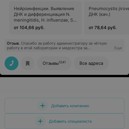
Нейроинфекции. Выявление
Pneumocystis jirovec
ДНК и дифференциация N.
ДНК (кач.)
meningitidis, H. influenzae, S.
Pneumoniae
от 104,66 руб.
от 78,64 руб.
Отзыв
.
Спасибо за работу администратору за чёткую
работу в этой лаборатории и медсестра за
Еще
безболезненно взятие!и бонус кофе
1241
Отзывы
Все адреса
Добавить компанию
Добавить специалиста