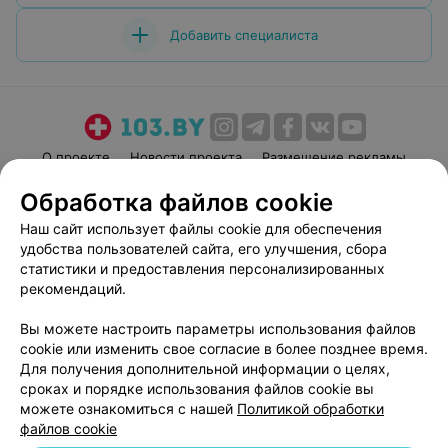
Добавить специалиста
О проекте
Новости проекта
Размещение рекламы
Медицинский маркетинг
Публичный договор
Обработка файлов cookie
Пользовательское соглашение
Способы оплаты
Наш сайт использует файлы cookie для обеспечения
Вакансии
Партнеры
удобства пользователей сайта, его улучшения, сбора
статистики и предоставления персонализированных
Написать руководителю 103.by
рекомендаций.
Написать в поддержку
Персональные настройки cookie
Вы можете настроить параметры использования файлов
cookie или изменить свое согласие в более позднее время.
Обработка персональных данных
Для получения дополнительной информации о целях,
сроках и порядке использования файлов cookie вы
можете ознакомиться с нашей
Политикой обработки
файлов cookie