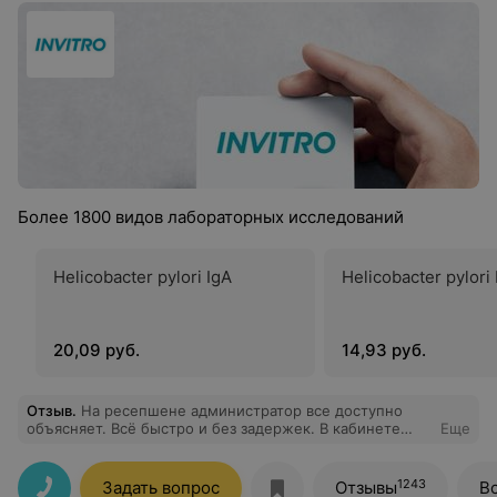
Более 1800 видов лабораторных исследований
Helicobacter pylori IgA
Helicobacter pylori
20,09 руб.
14,93 руб.
Отзыв
.
На ресепшене администратор все доступно
объясняет. Всё быстро и без задержек. В кабинете
Еще
медсестра быстро и безболезненно взяла кровь.
Просто супер.
1243
Задать вопрос
Отзывы
В