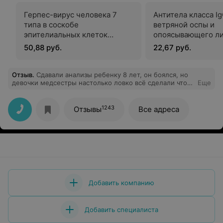
Герпес-вирус человека 7
Антитела класса Ig
типа в соскобе
ветряной оспы и
эпителиальных клеток
опоясывающего л
ротоглотки, ДНК
50,88 руб.
22,67 руб.
Отзыв
.
Сдавали анализы ребенку 8 лет, он боялся, но
девочки медсестры настолько ловко всё сделали что
Еще
ребенок даже не заметил как все прошло.
Рекомендуем!!
1243
Отзывы
Все адреса
Добавить компанию
Добавить специалиста