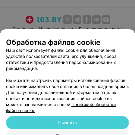
О проекте
Новости проекта
Размещение рекламы
Медицинский маркетинг
Публичный договор
Обработка файлов cookie
Пользовательское соглашение
Способы оплаты
Наш сайт использует файлы cookie для обеспечения
Вакансии
Партнеры
удобства пользователей сайта, его улучшения, сбора
статистики и предоставления персонализированных
Написать руководителю 103.by
рекомендаций.
Написать в поддержку
Персональные настройки cookie
Вы можете настроить параметры использования файлов
cookie или изменить свое согласие в более позднее время.
Обработка персональных данных
Для получения дополнительной информации о целях,
сроках и порядке использования файлов cookie вы
можете ознакомиться с нашей
Политикой обработки
файлов cookie
Принять
© 2026 ООО «Артокс Лаб», УНП 191700409
| 220012, Республика Беларусь,