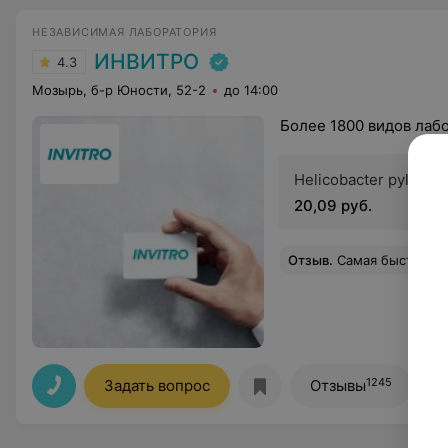
НЕЗАВИСИМАЯ ЛАБОРАТОРИЯ
ИНВИТРО
4.3
Мозырь, б-р Юности, 52-2
до 14:00
Более 1800 видов лаб
Helicobacter pylori Ig
20,09 руб.
Отзыв
.
Самая быстрая и качественная лаборатория! Ре
1245
Задать вопрос
Отзывы