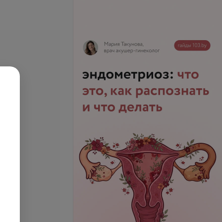
r pylori IgM
Все цены