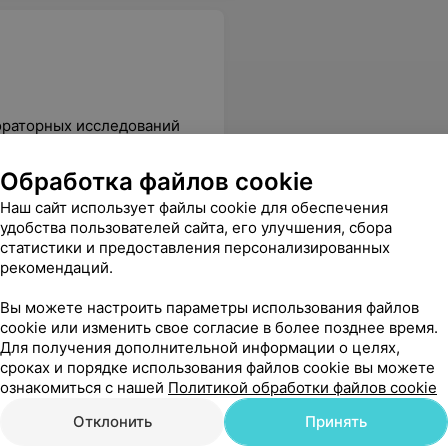
ораторных исследований
Обработка файлов cookie
A
Helicobacter pylori IgG
Helicobacte
14,93 руб.
26,36 руб.
Наш сайт использует файлы cookie для обеспечения
удобства пользователей сайта, его улучшения, сбора
статистики и предоставления персонализированных
зультаты чётко, приходят на телефон. Кровь берут безболезненно!
Еще
рекомендаций.
Вы можете настроить параметры использования файлов
cookie или изменить свое согласие в более позднее время.
Для получения дополнительной информации о целях,
сроках и порядке использования файлов cookie вы можете
Все адреса
ознакомиться с нашей
Политикой обработки файлов cookie
Отклонить
Принять