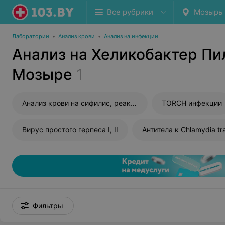
Все рубрики
Мозырь
Лаборатории
•
Анализ крови
•
Анализ на инфекции
Анализ на Хеликобактер Пи
Мозыре
1
Анализ крови на сифилис, реакция Вассермана (RW)
TORCH инфекции
Вирус простого герпеса I, II
Антитела к Chlamydia tr
Фильтры