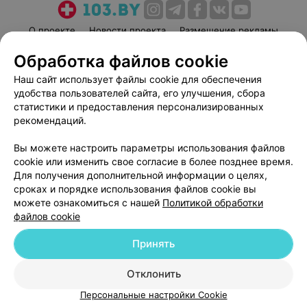
О проекте
Новости проекта
Размещение рекламы
Медицинский маркетинг
Публичный договор
Обработка файлов cookie
Пользовательское соглашение
Способы оплаты
Наш сайт использует файлы cookie для обеспечения
Вакансии
Партнеры
удобства пользователей сайта, его улучшения, сбора
статистики и предоставления персонализированных
Написать руководителю 103.by
рекомендаций.
Написать в поддержку
Персональные настройки cookie
Вы можете настроить параметры использования файлов
cookie или изменить свое согласие в более позднее время.
Обработка персональных данных
Для получения дополнительной информации о целях,
сроках и порядке использования файлов cookie вы
можете ознакомиться с нашей
Политикой обработки
файлов cookie
Принять
© 2026 ООО «Артокс Лаб», УНП 191700409
| 220012, Республика Беларусь,
Отклонить
г. Минск, улица Толбухина, 2, пом. 16 | help@103.by
Персональные настройки Cookie
Служба поддержки
+375 291212755