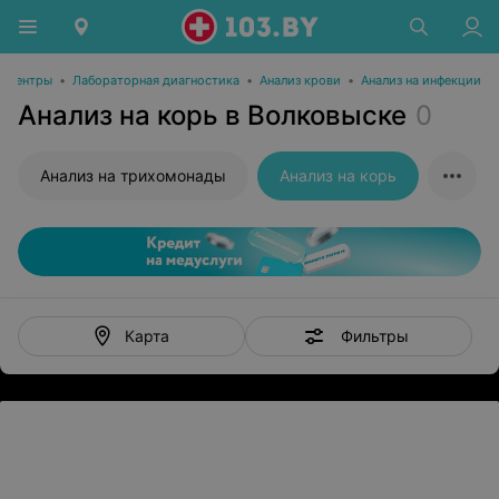
е центры
•
Лабораторная диагностика
•
Анализ крови
•
Анализ на инфекции
Анализ на корь в Волковыске
0
Анализ на трихомонады
Анализ на корь
Фильтры
Карта