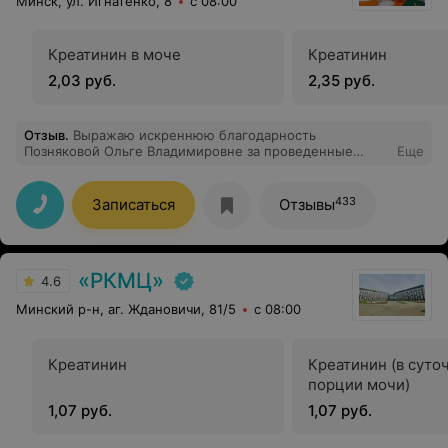
Минск, ул. Игнатенко, 8
с 08:00
Креатинин в моче
Креатинин
2,03 руб.
2,35 руб.
Отзыв
.
Выражаю искреннюю благодарность
Позняковой Ольге Владимировне за проведенные
Еще
операции ЭВЛК и минифлебэктомию на двух ногах. Её
профессионализм и человечность сделали процесс
лечения лёгким и результативным. Благодарю Вас от
433
Записаться
Отзывы
всей души! Пусть ваше здоровье будет крепким, а
карьера - успешной и плодотворной.
«РКМЦ»
4.6
Минский р-н, аг. Ждановичи, 81/5
с 08:00
Креатинин
Креатинин (в суто
порции мочи)
1,07 руб.
1,07 руб.