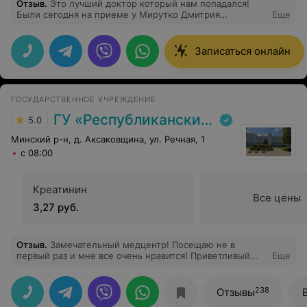
Отзыв
.
Это лучший доктор который нам попадался!
Были сегодня на приеме у Мирутко Дмитрия
Еще
Дмитриевича и это было увлекательно. Доктор на все
сто процентов знает подход к детям. Очень вежлив
внимателен. Разобрались в проблеме. Ушли с улыбкой
Записаться онлайн
на лице! Сын до сих пор под впечатлением! Спасибо
доктор!
ГОСУДАРСТВЕННОЕ УЧРЕЖДЕНИЕ
ГУ «Республиканский научно-практический центр медицинской экспертизы и реабилитаци»
5.0
Минский р-н, д. Аксаковщина, ул. Речная, 1
с 08:00
Креатинин
Все цены
3,27 руб.
Отзыв
.
Замечательный медцентр! Посещаю не в
первый раз и мне все очень нравится! Приветливый
Еще
медперсонал, квалифицированные специалисты и
замечательная атмосфера!
238
Отзывы