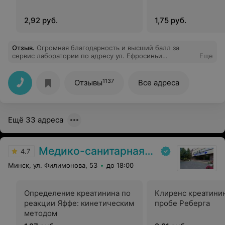
2,92 руб.
1,75 руб.
Отзыв
.
Огромная благодарность и высший балл за
сервис лаборатории по адресу ул. Ефросиньи
Еще
Полоцкой, 1. Сдавала сегодня анализы и была приятно
удивлена льготной очередью для беременных и очень
приветливой и внимательной девушкой-
1137
Отзывы
Все адреса
администратором на входе, которая и помогла с
верхней одеждой, и проводила до кабинета, и
спросила про самочувствие после процедуры и
предложила горячий шоколад. Спасибо огромное
Ещё 33 адреса
всему персоналу за такое внимательное отношение и
за оперативную и быструю работу. Так держать!
Медико-санитарная часть Вавилова
4.7
Минск, ул. Филимонова, 53
до 18:00
Определение креатинина по
Клиренс креатини
реакции Яффе: кинетическим
пробе Реберга
методом