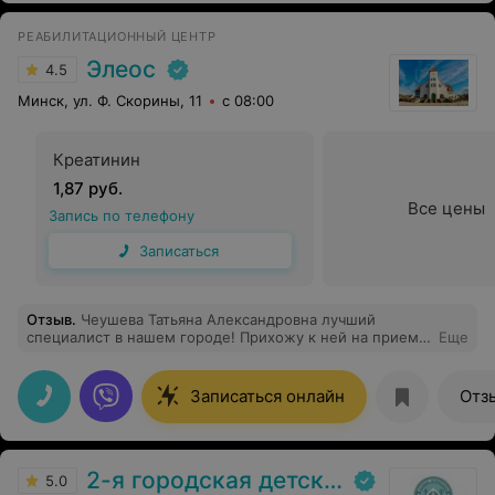
РЕАБИЛИТАЦИОННЫЙ ЦЕНТР
Элеос
4.5
Минск, ул. Ф. Скорины, 11
с 08:00
Креатинин
1,87 руб.
Все цены
Запись по телефону
Записаться
Отзыв
.
Чеушева Татьяна Александровна лучший
специалист в нашем городе! Прихожу к ней на прием
Еще
уже около 10 лет и все всегда на самом высоком
уровне. Всегда внимательно выслушает, все подробно
расскажет, объяснит и ответит на все мои вопросы.
Записаться онлайн
Отз
Спасибо!
2-я городская детская клиническая больница
5.0