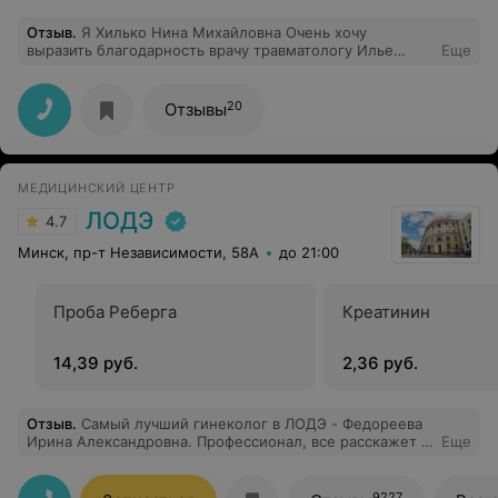
Отзыв
.
Я Хилько Нина Михайловна Очень хочу
выразить благодарность врачу травматологу Илье
Еще
Владимировичу и медсестре приема Анне
Александровне.За профессионализм, чуткость и
неравнодушное отношение к пациентам ♥️
20
Отзывы
МЕДИЦИНСКИЙ ЦЕНТР
ЛОДЭ
4.7
Минск, пр-т Независимости, 58А
до 21:00
Проба Реберга
Креатинин
14,39 руб.
2,36 руб.
Отзыв
.
Самый лучший гинеколог в ЛОДЭ - Федореева
Ирина Александровна. Профессионал, все расскажет и
Еще
объяснит, вежливое и уважительное отношение. Хожу
к ней несколько лет, очень довольна.
9227