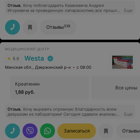
Отзыв
.
Хочу поблагодарить Казакевича Андрея
Игоревича за проведенную лапараскопию,все прошло
Еще
просто превосходно, состояние отличное (через 2 часа
после операции уже смогла самостоятельно вставать).
Отдельное спасибо всему медицинскому персоналу
338
Отзывы
гинекологического отделения, такой заботы, доброты
и внимания я просто не ожидала увидеть. Палаты
комфортные, чистые, территория идеальная для
прогулок и восстановления сил , сложилось
МЕДИЦИНСКИЙ ЦЕНТР
впечатление, что это не больница, а санаторий.
Westa
5.0
Минская обл., Дзержинский р-н
с 08:00
Креатинин
Все цены
1,88 руб.
Отзыв
.
Хочу выразить огромную благодарность всем
девушкам из лаборатории! Сегодня сдавали анализы
Еще
крови из вены сыну 3 года. Нужно было взять 8
пробирок
Записаться
Отзывы