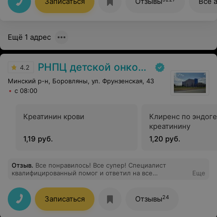
Записаться
Отзывы
Все 
Ещё 1 адрес
РНПЦ детской онкологии
4.2
Минский р-н, Боровляны, ул. Фрунзенская, 43
с 08:00
Креатинин крови
Клиренс по эндог
креатинину
1,19 руб.
1,20 руб.
Отзыв
.
Все понравилось! Все супер! Специалист
квалифицированный помог и ответил на все
Еще
интересующие вопросы!
24
Записаться
Отзывы