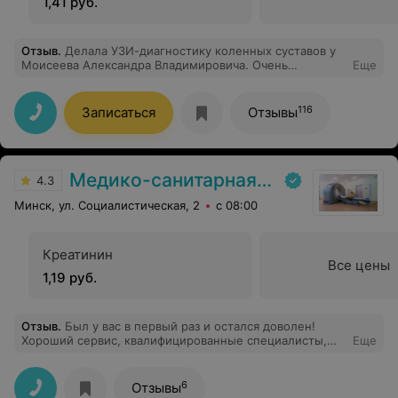
1,41 руб.
Отзыв
.
Делала УЗИ-диагностику коленных суставов у
Моисеева Александра Владимировича. Очень
Еще
квалифицированный специалист. Спасибо зав Ваш
профессионализм!
116
Записаться
Отзывы
Медико-санитарная часть «МАЗ»
4.3
Минск, ул. Социалистическая, 2
с 08:00
Креатинин
Все цены
1,19 руб.
Отзыв
.
Был у вас в первый раз и остался доволен!
Хороший сервис, квалифицированные специалисты,
Еще
которые смогли ответить на все вопросы. При
необходимости приду к вам еще!
6
Отзывы