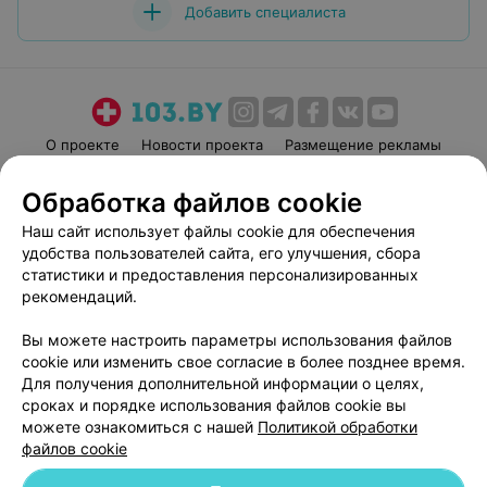
Добавить специалиста
О проекте
Новости проекта
Размещение рекламы
Медицинский маркетинг
Публичный договор
Обработка файлов cookie
Пользовательское соглашение
Способы оплаты
Наш сайт использует файлы cookie для обеспечения
Вакансии
Партнеры
удобства пользователей сайта, его улучшения, сбора
Написать руководителю 103.by
статистики и предоставления персонализированных
рекомендаций.
Написать в поддержку
Персональные настройки cookie
Вы можете настроить параметры использования файлов
Обработка персональных данных
cookie или изменить свое согласие в более позднее время.
Для получения дополнительной информации о целях,
сроках и порядке использования файлов cookie вы
можете ознакомиться с нашей
Политикой обработки
файлов cookie