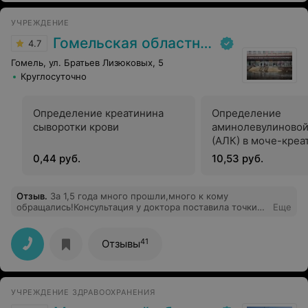
УЧРЕЖДЕНИЕ
Гомельская областная клиническая больница
4.7
Гомель, ул. Братьев Лизюковых, 5
Круглосуточно
Определение креатинина
Определение
сыворотки крови
аминолевулиновой
(АЛК) в моче-креа
0,44 руб.
10,53 руб.
Отзыв
.
За 1,5 года много прошли,много к кому
обращались!Консультация у доктора поставила точки
Еще
над и!Профессиональный осмотр,до тех моментов,о
которых хотели знать,и без слов,будто все доктор все
уже всё знал!Очень помог, спасибо, низкий вам
41
Отзывы
поклон!
УЧРЕЖДЕНИЕ ЗДРАВООХРАНЕНИЯ