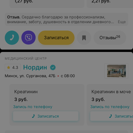
1,27 руб.
2,21 руб.
Отзыв
.
Сердечно благодарю за профессионализм,
внимание, заботу, душевность в отделении дневного
Еще
пребывания. Желаю Вам бодрости, здоровья,
душевного баланса, вдохновенного труда , мира,
любви , добра , благодати! Спасибо за чуткость!
26
Записаться
Отзывы
МЕДИЦИНСКИЙ ЦЕНТР
Нордин
4.3
Минск, ул. Сурганова, 47Б
с 08:00
Креатинин
Креатинин в моче
3 руб.
3 руб.
Запись по телефону
Запись по телефону
Записаться
Записать