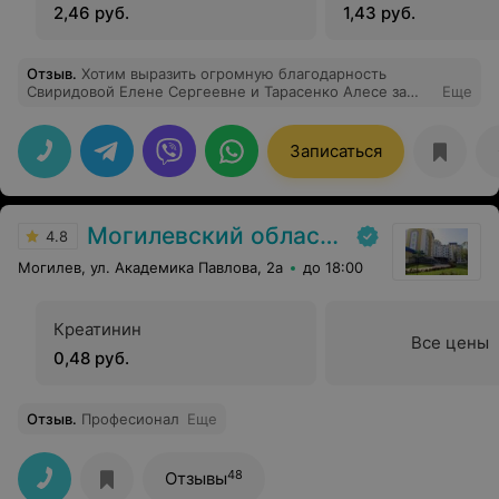
2,46 руб.
1,43 руб.
пожелать процветания!!!
Отзыв
.
Хотим выразить огромную благодарность
Свиридовой Елене Сергеевне и Тарасенко Алесе за
Еще
профессионализм, доброту и терпение. Дочка до
истерики боялась делать анестезию. Но Елена
Сергеевна смогла сделать невозможное! Дочка после
Записаться
этого сказала (было то совсем не больно), что доктору
можно вручить Оскар!) Огромное спасибо, вы лучшие!
Могилевский областной онкологический диспансер
4.8
Могилев, ул. Академика Павлова, 2а
до 18:00
Креатинин
Все цены
0,48 руб.
Отзыв
.
Професионал
Еще
48
Отзывы