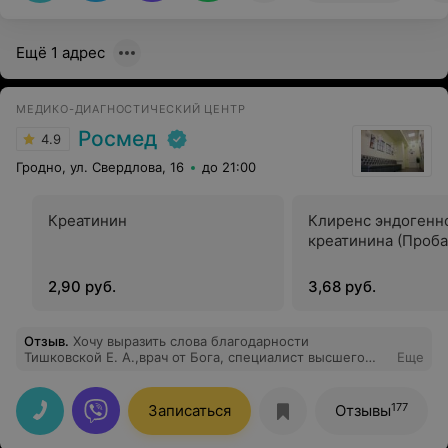
Ещё 1 адрес
МЕДИКО-ДИАГНОСТИЧЕСКИЙ ЦЕНТР
Росмед
4.9
Гродно, ул. Свердлова, 16
до 21:00
Креатинин
Клиренс эндогенн
креатинина (Проба
2,90 руб.
3,68 руб.
Отзыв
.
Хочу выразить слова благодарности
Тишковской Е. А.,врач от Бога, специалист высшего
Еще
класса. После её осмотра осталась очень довольна и
благодарна. Очень внимательный врач, всем советую.
177
Записаться
Отзывы