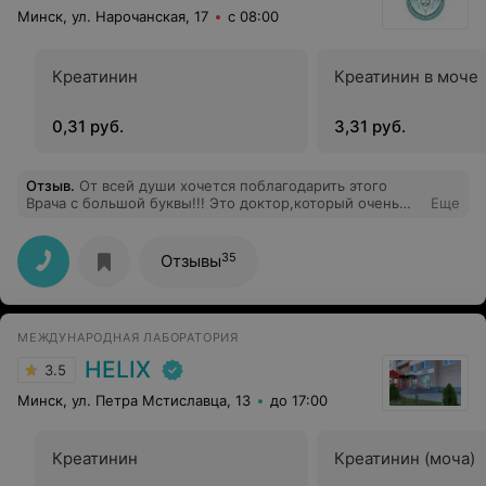
Минск, ул. Нарочанская, 17
с 08:00
Креатинин
Креатинин в моче
0,31 руб.
3,31 руб.
Отзыв
.
От всей души хочется поблагодарить этого
Врача с большой буквы!!! Это доктор,который очень
Еще
внимательно относится к своему
пациенту,доктор,который простым человеческим
языком рассказывает маме о результатах
35
Отзывы
лабораторных исследований, об их необходимости, о
показателях и учит маму самостоятельно отслеживать
и понимать в дальнейшем, дабы ее пропустить
отклонения у малыша. Доктор,уважаемый Юрий
МЕЖДУНАРОДНАЯ ЛАБОРАТОРИЯ
Юрьевич,таких чутких,добрых, внимательных врачей
огромное счастье встретить! Я очень счастлива,что
HELIX
3.5
довелось попасть в Ваши руки и благодарю Вас от
всего сердца! Спасибо огромное Вам за бесценный
Минск, ул. Петра Мстиславца, 13
до 17:00
труд!!!
Креатинин
Креатинин (моча)