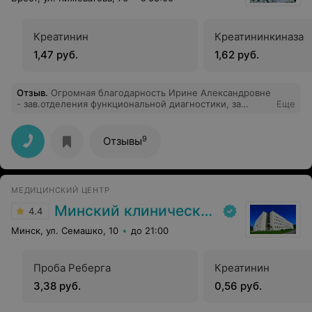
Креатинин
Креатининкиназа
1,47 руб.
1,62 руб.
Отзыв
.
Огромная благодарность Ирине Александровне
- зав.отделения функциональной диагностики, за
Еще
качественный приём(07.07.2026), диагностику,
разъяснение процедуры и её результатов. В абсолютно
позитивной атмосфере. Спасибо и успехов по жизни
9
Отзывы
Вам, Ирина Александровна.
МЕДИЦИНСКИЙ ЦЕНТР
Минский клинический консультативно-диагностический центр
4.4
Минск, ул. Семашко, 10
до 21:00
Проба Реберга
Креатинин
3,38 руб.
0,56 руб.