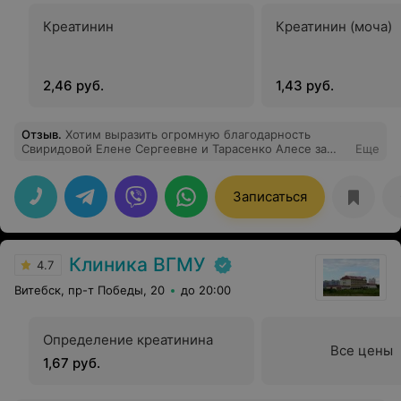
Креатинин
Креатинин (моча)
2,46 руб.
1,43 руб.
Отзыв
.
Хотим выразить огромную благодарность
Свиридовой Елене Сергеевне и Тарасенко Алесе за
Еще
профессионализм, доброту и терпение. Дочка до
истерики боялась делать анестезию. Но Елена
Сергеевна смогла сделать невозможное! Дочка после
Записаться
этого сказала (было то совсем не больно), что доктору
можно вручить Оскар!) Огромное спасибо, вы лучшие!
Клиника ВГМУ
4.7
Витебск, пр-т Победы, 20
до 20:00
Определение креатинина
Все цены
1,67 руб.