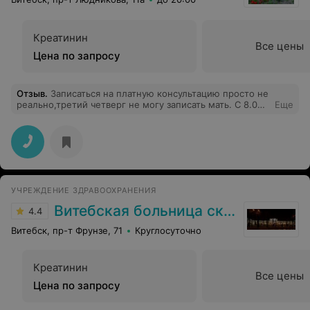
Креатинин
Все цены
Цена по запросу
Отзыв
.
Записаться на платную консультацию просто не
реально,третий четверг не могу записать мать. С 8.00
Еще
до 8.18 165 вызова и все время занято,а в 8.21 ответили
,что все расписано!!! Как попасть к врачу? Через
облздрав?
УЧРЕЖДЕНИЕ ЗДРАВООХРАНЕНИЯ
Витебская больница скорой помощи
4.4
Витебск, пр-т Фрунзе, 71
Круглосуточно
Креатинин
Все цены
Цена по запросу