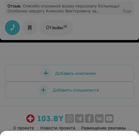
Отзыв
.
Спасибо огромное всему персоналу больницы!
Особенно хирургу Алексею Викторовичу за
Еще
проведение сложной операции моей маме. Доктор,
спасибо за Ваши золотые руки!!!
16
Отзывы
Добавить компанию
Добавить специалиста
О проекте
Новости проекта
Размещение рекламы
Медицинский маркетинг
Публичный договор