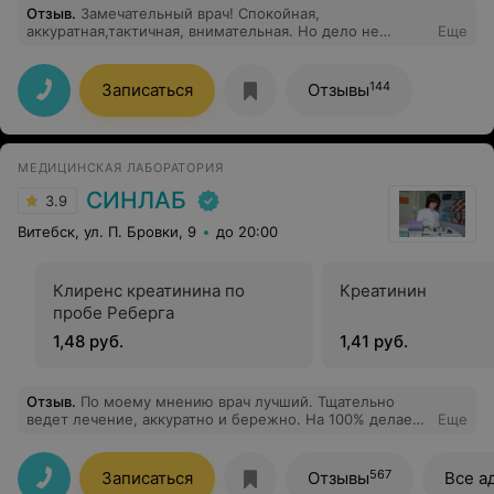
Отзыв
.
Замечательный врач! Спокойная,
аккуратная,тактичная, внимательная. Но дело не
Еще
только в человеческих качествах, она профессионал
своего дела ! Все тщательно осмотрит , скажет какие
результаты анализов ждать и подберёт качественное
144
Записаться
Отзывы
лечение. Выписывает препараты которые вам
действительно помогут ,даже если они стоят копейки
,а не дорогущие аналоги. Очень рада что нашла своего
гинеколога Воронову Оксану Анатольевну.
МЕДИЦИНСКАЯ ЛАБОРАТОРИЯ
СИНЛАБ
3.9
Витебск, ул. П. Бровки, 9
до 20:00
Клиренс креатинина по
Креатинин
пробе Реберга
1,48 руб.
1,41 руб.
Отзыв
.
По моему мнению врач лучший. Тщательно
ведет лечение, аккуратно и бережно. На 100% делает
Еще
свою работу качественно, прорабатывает проблему
полностью. найдет выход из любой ситуации, даже
очень сложной без потерь. Подберет точное и
567
Записаться
Отзывы
Все а
правильное лечение.