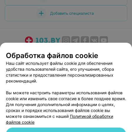
Добавить специалиста
О проекте
Новости проекта
Размещение рекламы
Обработка файлов cookie
Медицинский маркетинг
Публичный договор
Наш сайт использует файлы cookie для обеспечения
Пользовательское соглашение
Способы оплаты
удобства пользователей сайта, его улучшения, сбора
Вакансии
Партнеры
статистики и предоставления персонализированных
рекомендаций.
Написать руководителю 103.by
Написать в поддержку
Вы можете настроить параметры использования файлов
cookie или изменить свое согласие в более позднее время.
Персональные настройки cookie
Для получения дополнительной информации о целях,
Обработка персональных данных
сроках и порядке использования файлов cookie вы
можете ознакомиться с нашей
Политикой обработки
файлов cookie