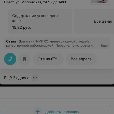
Брест, ул. Московская, 247
до 14:00
Содержание углеводов в
кале
Все цены
15,82 руб.
Отзыв
.
Для меня INVITRO является самой лучшей,
качественной лабораторией. Персонал с которым я
Еще
встречалась на высоте и является профессионалом
своего дела!!! Спасибо за вашу заботу о своих
пациентах! Крепкого здоровья всем сотрудникам такой
1245
Отзывы
Все адреса
замечательной компании и процветания лаборатории
INVITRO!!!
Ещё 2 адреса
Добавить компанию