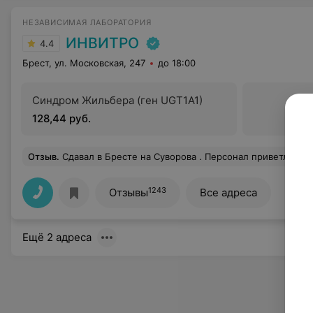
НЕЗАВИСИМАЯ ЛАБОРАТОРИЯ
ИНВИТРО
4.4
Брест, ул. Московская, 247
до 18:00
Синдром Жильбера (ген UGT1A1)
128,44 руб.
Отзыв
.
Сдавал в Бресте на Суворова . Персонал приветливый, оформили быстро, кровь взяли безболезн
1243
Отзывы
Все адреса
Ещё 2 адреса