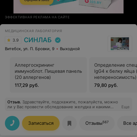
ЭФФЕКТИВНАЯ РЕКЛАМА НА САЙТЕ
МЕДИЦИНСКАЯ ЛАБОРАТОРИЯ
СИНЛАБ
3.9
Витебск, ул. П. Бровки, 9
Выходной
Аллергоскрининг
Определение спе
иммуноблот. Пищевая панель
IgG4 к белку яйца
(20 аллергенов)
непереносимость)
117,29 руб.
79,80 руб.
Отзыв
.
Здравствуйте, подскажите, пожалуйста, можно
ли у Вас провести обследование желудка и какими
Еще
методами?
567
Записаться
Отзывы
Все а