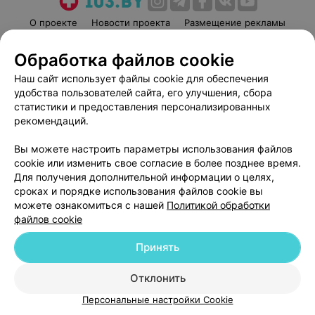
О проекте
Новости проекта
Размещение рекламы
Медицинский маркетинг
Публичный договор
Обработка файлов cookie
Пользовательское соглашение
Способы оплаты
Наш сайт использует файлы cookie для обеспечения
Вакансии
Партнеры
удобства пользователей сайта, его улучшения, сбора
Написать руководителю 103.by
статистики и предоставления персонализированных
рекомендаций.
Написать в поддержку
Персональные настройки cookie
Вы можете настроить параметры использования файлов
Обработка персональных данных
cookie или изменить свое согласие в более позднее время.
Для получения дополнительной информации о целях,
сроках и порядке использования файлов cookie вы
можете ознакомиться с нашей
Политикой обработки
файлов cookie
Принять
© 2026 ООО «Артокс Лаб», УНП 191700409
| 220012, Республика Беларусь,
г. Минск, улица Толбухина, 2, пом. 16 | help@103.by
Отклонить
Служба поддержки
+375 291212755
Персональные настройки Cookie