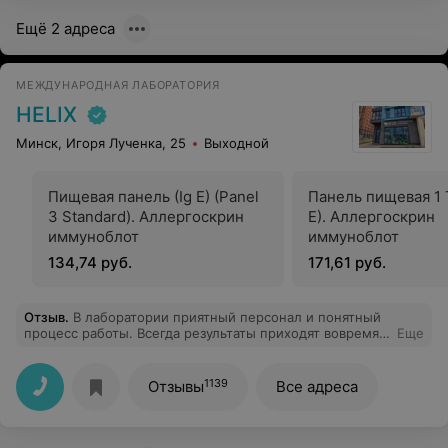
Ещё 2 адреса
МЕЖДУНАРОДНАЯ ЛАБОРАТОРИЯ
HELIX
Минск, Игоря Лученка, 25
Выходной
Пищевая панель (Ig E) (Panel
Панель пищевая 1 T
3 Standard). Аллергоскрин
E). Аллергоскрин
иммуноблот
иммуноблот
134,74 руб.
171,61 руб.
Отзыв
.
В лаборатории приятный персонал и понятный
процесс работы. Всегда результаты приходят вовремя.
Еще
Порадовало, что лаборатория, проследив динамику
моих анализов и большие изменения, связалась со
мной и уточнила возможные причины этих изменений.
1139
Отзывы
Все адреса
Такая внимательность вызывает доверие. Рекомендую!