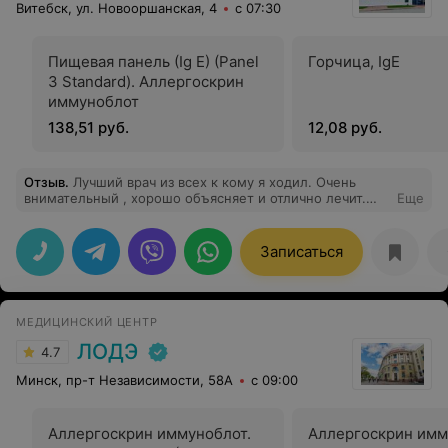
Витебск, ул. Новооршанская, 4
с 07:30
Пищевая панель (Ig E) (Panel
Горчица, IgE
3 Standard). Аллергоскрин
иммуноблот
138,51 руб.
12,08 руб.
Отзыв
.
Лучший врач из всех к кому я ходил. Очень
внимательный , хорошо объясняет и отлично лечит.
Еще
Был у многих травматологов в Минске и в Витебске , и
это самый лучший. Если хотите ходить здоровым ,то
только к Гайко Виктор Иванович. До этого лечил
Записаться
колени у других врачей и никто толком ничего сказать
не мог и назначить правильное лечение, ходил
мучился. Попал на прием к Гайко и он быстро мне все
рассказал , показал, объяснил и назначил лечение.
МЕДИЦИНСКИЙ ЦЕНТР
ЛОДЭ
4.7
Минск, пр-т Независимости, 58А
с 09:00
Аллергоскрин иммуноблот.
Аллергоскрин имм