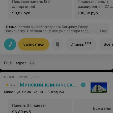
Пищевая панель (20
Пищевая панель
аллергенов)
расширенная (27 а
98,82 руб.
108,38 руб.
Отзыв
.
Хотела бы поблагодарить Батурину Елену
Васильевну. Наблюдаюсь у нее уже полтора года,
Еще
очень чуткий, внимательный и компетентный врач,
ответит на все вопросы и все подробно объяснит.
Никогда не пугает, раскладывает все «по полочкам»,
9239
Записаться
Отзывы
Все 
если нужно, несколько раз. После визита всегда
спокойствие и четкое понимание дальнейших
действий. От души рекомендую!
Ещё 1 адрес
МЕДИЦИНСКИЙ ЦЕНТР
Минский клинический консультативно-диагностический центр
4.4
Минск, ул. Семашко, 10
Выходной
Панель 3 пищевая
Все цены
96,89 руб.