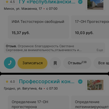
ГУ «Республиканский научно-практический центр медицинской экспертизы и реабилитаци»
4.5
Минск, ул. Макаенка, 17
с 07:00
ИФА Тестостерон свободный
17-ОН Прогестеро
15,37 руб.
10,03 руб.
Отзыв
.
Огромное благодарность Светлане
Сергеевне,за внимательность,отзывчивость и
Еще
профессионализм!Врач от Бога!С уважением
постоянный пациент.
238
Записаться
Отзывы
Все а
Профессорский консультативный центр г. Гродно
4.0
Гродно, ул. Ватутина, 4а
с 07:30
Определение 17-ОН
Определение
прогестерона
лютеинизирующег