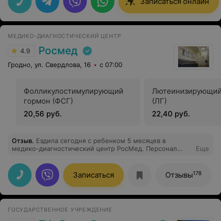
Записаться онлайн
МЕДИКО-ДИАГНОСТИЧЕСКИЙ ЦЕНТР
Росмед
4.9
Гродно, ул. Свердлова, 16
с 07:00
Фолликулостимулирующий
Лютеинизирующий
гормон (ФСГ)
(ЛГ)
20,56 руб.
22,40 руб.
Отзыв
.
Ездила сегодня с ребенком 5 месяцев в
медико-диагностический центр РосМед. Персонал
Еще
очень вежливый,внимательный. Была у педиатра
Гуриной Людмилы Николаевны осталась очень
довольна приемом.Таких бы педиатров побольше.
178
Записаться
Отзывы
Спасибо большое!
ГОСУДАРСТВЕННОЕ УЧРЕЖДЕНИЕ