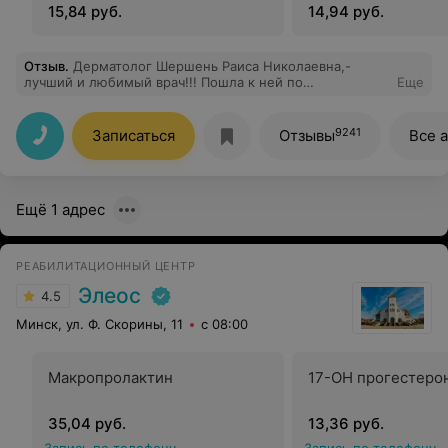
15,84 руб.
14,94 руб.
Отзыв
.
Дерматолог Шершень Раиса Николаевна,-
лучший и любимый врач!!! Пошла к ней по
Еще
рекомендации другого опытного врача-терапевта.
Очень благодарна за её чуткость, внимательность к
индивидуальным особенностям, потрясающий
9241
Записаться
Отзывы
Все 
профессионализм! А также за легкость в общении о
деликахных темах, человечность и прекрасное чувство
юмора! Спасибо Вам огромное,- безмерная
благодарность за помощь и реально действующую
Ещё 1 адрес
схему лечения, которую Вы подобрали!
РЕАБИЛИТАЦИОННЫЙ ЦЕНТР
Элеос
4.5
Минск, ул. Ф. Скорины, 11
с 08:00
Макропролактин
17-ОН прогестеро
35,04 руб.
13,36 руб.