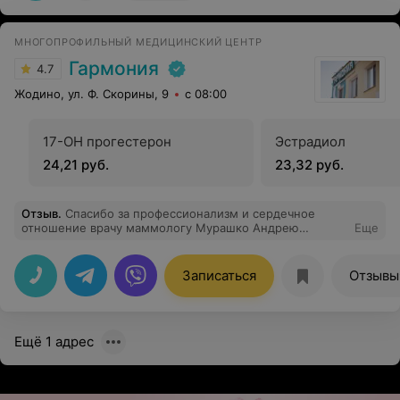
успехов коллективу данного отделения и больницы.
Рекомендую.
МНОГОПРОФИЛЬНЫЙ МЕДИЦИНСКИЙ ЦЕНТР
Гармония
4.7
Жодино, ул. Ф. Скорины, 9
с 08:00
17-ОН прогестерон
Эстрадиол
24,21 руб.
23,32 руб.
Отзыв
.
Спасибо за профессионализм и сердечное
отношение врачу маммологу Мурашко Андрею
Еще
Степановичу! Очень мне помог.
Записаться
Отзывы
Ещё 1 адрес