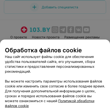
Добавить специалиста
О проекте
Новости проекта
Размещение рекламы
Медицинский маркетинг
Публичный договор
Обработка файлов cookie
Пользовательское соглашение
Способы оплаты
Наш сайт использует файлы cookie для обеспечения
Вакансии
Партнеры
удобства пользователей сайта, его улучшения, сбора
Написать руководителю 103.by
статистики и предоставления персонализированных
рекомендаций.
Написать в поддержку
Персональные настройки cookie
Вы можете настроить параметры использования файлов
Обработка персональных данных
cookie или изменить свое согласие в более позднее время.
Для получения дополнительной информации о целях,
сроках и порядке использования файлов cookie вы
можете ознакомиться с нашей
Политикой обработки
файлов cookie