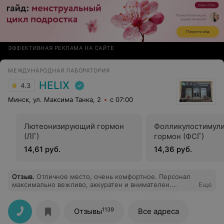
ЭФФЕКТИВНАЯ РЕКЛАМА НА САЙТЕ
МЕЖДУНАРОДНАЯ ЛАБОРАТОРИЯ
HELIX
4.3
Минск, ул. Максима Танка, 2
с 07:00
Лютеонизирующий гормон
Фолликулостимул
(ЛГ)
гормон (ФСГ)
14,61 руб.
14,36 руб.
Отзыв
.
Отличное место, очень комфортное. Персонал
максимально вежливо, аккуратен и внимателен.
Еще
Обязательно вернусь еще
1139
Отзывы
Все адреса