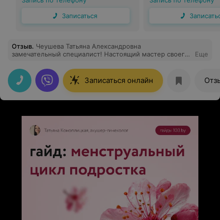
Запись по телефону
Запись по телефону
Записаться
Записать
Отзыв
.
Чеушева Татьяна Александровна
замечательный специалист! Настоящий мастер своего
Еще
дела! На приеме внимательно меня выслушала,
подробно все разъяснила и дала нужные
рекомендации. Спасибо!
Записаться онлайн
Отз