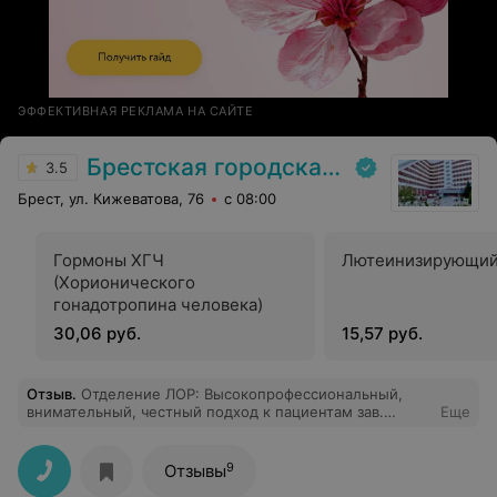
ЭФФЕКТИВНАЯ РЕКЛАМА НА САЙТЕ
Брестская городская больница № 1
3.5
Брест, ул. Кижеватова, 76
с 08:00
Гормоны ХГЧ
Лютеинизирующий
(Хорионического
гонадотропина человека)
30,06 руб.
15,57 руб.
Отзыв
.
Отделение ЛОР: Высокопрофессиональный,
внимательный, честный подход к пациентам зав.
Еще
отделением оториноларингологии, а также слаженная
работа команды отделения, реальная забота о
здоровье людей и вежливое отношение оставили
9
Отзывы
очень благоприятное впечатление. Дальнейших