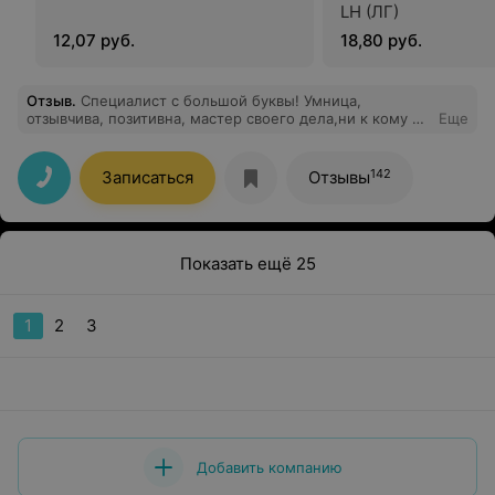
LH (ЛГ)
12,07 руб.
18,80 руб.
Отзыв
.
Специалист с большой буквы! Умница,
отзывчива, позитивна, мастер своего дела,ни к кому не
Еще
остаётся равнодушной. Хотим выразить огромную
благодарность, за проведённую долгочасовую
операцию по удалению бластомы. Огромное Вам
142
Записаться
Отзывы
спасибо Светлана Николаевна семья Калишук
Показать ещё 25
1
2
3
Добавить компанию