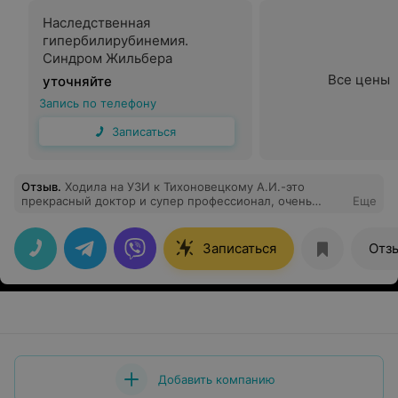
Наследственная
гипербилирубинемия.
Синдром Жильбера
Все цены
уточняйте
Запись по телефону
Записаться
Отзыв
.
Ходила на УЗИ к Тихоновецкому А.И.-это
прекрасный доктор и супер профессионал, очень
Еще
подробно посмотрел и объяснил все по моей
проблеме и даже посоветовал к какому доктору еще
обратиться. Спасибо огромное.
Записаться
Отз
Добавить компанию