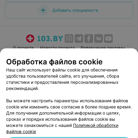
Добавить специалиста
О проекте
Новости проекта
Размещение рекламы
Медицинский маркетинг
Публичный договор
Обработка файлов cookie
Пользовательское соглашение
Способы оплаты
Наш сайт использует файлы cookie для обеспечения
Вакансии
Партнеры
удобства пользователей сайта, его улучшения, сбора
статистики и предоставления персонализированных
Написать руководителю 103.by
рекомендаций.
Написать в поддержку
Персональные настройки cookie
Вы можете настроить параметры использования файлов
cookie или изменить свое согласие в более позднее время.
Обработка персональных данных
Для получения дополнительной информации о целях,
сроках и порядке использования файлов cookie вы
можете ознакомиться с нашей
Политикой обработки
файлов cookie