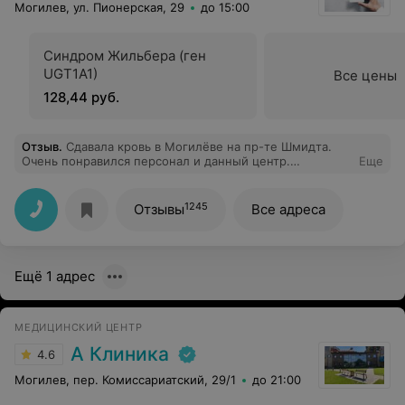
Могилев, ул. Пионерская, 29
до 15:00
Синдром Жильбера (ген
UGT1A1)
Все цены
128,44 руб.
Отзыв
.
Сдавала кровь в Могилёве на пр-те Шмидта.
Очень понравился персонал и данный центр.
Еще
Вежливое обслуживание, кровь взяли быстро и
безболезненно, хотя у меня не самые хорошие вены,
подключили к бонусной программе, бесплатный
1245
Отзывы
Все адреса
горячий шоколад. Спасибо, если сдавать анализы, то
только у вас!!!
Ещё 1 адрес
МЕДИЦИНСКИЙ ЦЕНТР
А Клиника
4.6
Могилев, пер. Комиссариатский, 29/1
до 21:00