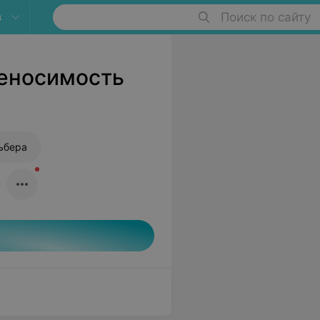
в
Поиск по сайту
реносимость
ьбера