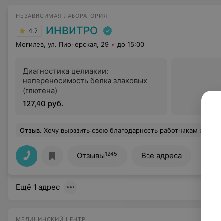
НЕЗАВИСИМАЯ ЛАБОРАТОРИЯ
ИНВИТРО
4.7
Могилев, ул. Пионерская, 29
до 15:00
Диагностика целиакии:
непереносимость белка злаковых
(глютена)
127,40 руб.
Отзыв
.
Хочу выразить свою благодарность работникам этой лаборатории. Посетила впервые. Очень порадовал тот факт, что есть сдача анализов и в субботу. Персонал очень чуткий, внимательный и ненавязчивый. Все понятно растолковывают. Результаты анализов были готовы 
1245
Отзывы
Все адреса
Ещё 1 адрес
МЕДИЦИНСКИЙ ЦЕНТР