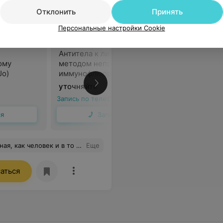
Отклонить
Принять
Персональные настройки Cookie
Антитела к лимфоцитам
ому
методом непрямой
Jo)
иммунофлюоресценции
В
уточняйте
Запись по телефону
ся
Записаться
амых тревожных) и дать правильный алгоритм действий. Спасибо большое за Ваш труд и заботу о пациентах!
Еще
аться