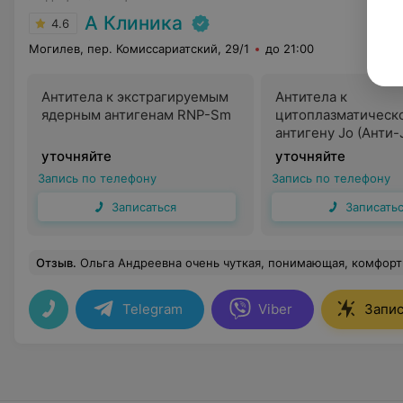
А Клиника
4.6
Могилев, пер. Комиссариатский, 29/1
до 21:00
Антитела к экстрагируемым
Антитела к
ядерным антигенам RNP-Sm
цитоплазматическ
антигену Jo (Анти-
уточняйте
уточняйте
Запись по телефону
Запись по телефону
Записаться
Записать
Отзыв
.
Ольга Андреевна очень чуткая, понимающая, комфортная, как человек и в то же время, это грамотный специалист, к ней всегда приятно приходить на прием. Понятным языком все объясняет, умеет найти подход к малышам, успокоить родителей (даже с
Telegram
Viber
Запис