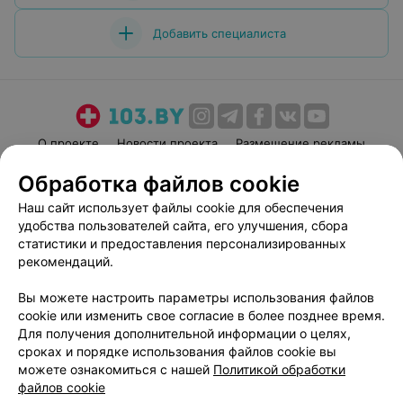
Добавить специалиста
О проекте
Новости проекта
Размещение рекламы
Медицинский маркетинг
Публичный договор
Обработка файлов cookie
Пользовательское соглашение
Способы оплаты
Наш сайт использует файлы cookie для обеспечения
Вакансии
Партнеры
удобства пользователей сайта, его улучшения, сбора
статистики и предоставления персонализированных
Написать руководителю 103.by
рекомендаций.
Написать в поддержку
Персональные настройки cookie
Вы можете настроить параметры использования файлов
cookie или изменить свое согласие в более позднее время.
Обработка персональных данных
Для получения дополнительной информации о целях,
сроках и порядке использования файлов cookie вы
можете ознакомиться с нашей
Политикой обработки
файлов cookie