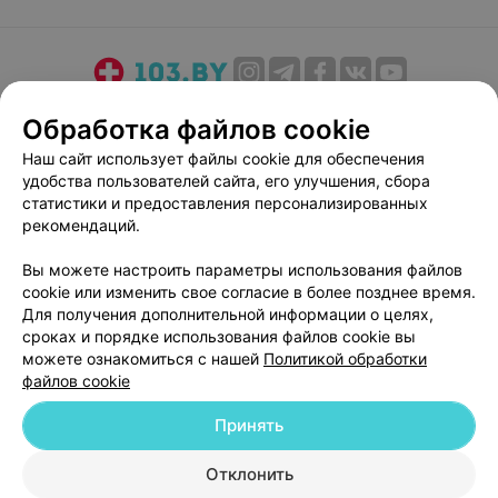
О проекте
Новости проекта
Размещение рекламы
Обработка файлов cookie
Медицинский маркетинг
Публичный договор
Наш сайт использует файлы cookie для обеспечения
Пользовательское соглашение
Способы оплаты
удобства пользователей сайта, его улучшения, сбора
Вакансии
Партнеры
статистики и предоставления персонализированных
рекомендаций.
Написать руководителю 103.by
Написать в поддержку
Вы можете настроить параметры использования файлов
cookie или изменить свое согласие в более позднее время.
Персональные настройки cookie
Для получения дополнительной информации о целях,
Обработка персональных данных
сроках и порядке использования файлов cookie вы
можете ознакомиться с нашей
Политикой обработки
файлов cookie
Принять
Отклонить
© 2026 ООО «Артокс Лаб», УНП 191700409
| 220012, Республика Беларусь,