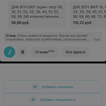
ДНК ВПЧ ВКР скрин-титр (16,
ДНК ВПЧ (ВКР 16, 18
18, 31, 33, 35, 39, 45, 51, 52,
33, 35, 39, 45, 51, 5
56, 58, 59) количественное +
58, 59, 66, 68, 73, 
КВМ в соскобе
11, 44) типировани
56,98 руб.
110,23 руб.
эпителиальных клеток
количественное
урогенитального тракта
определение
Отзыв
.
Очень нравится медцентр. Всегда всё делают
оперативно, персонал приветливый, расположение
Еще
удобное.
1243
Отзывы
Все адреса
Добавить компанию
Добавить специалиста