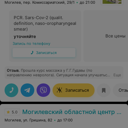
Могилев, пер. Комиссариатский, 29/1
до 21:00
PCR. Sars-Cov-2 (qualit.
definition, naso-oropharyngeal
smear)
Все цены
уточняйте
Запись по телефону
Записаться
Отзыв
.
Прошла курс массажа у Г.Г.Гудавы (по
направлению невролога). Ситуация начала улучшаться
Еще
где-то после третьего сеанса, а к концу курса боль
прошла!!! Не верила, честно говоря, что массаж
настолько поможет. Бонусом еще и заметный
Записаться
Отз
эстетический эффект получила. Я очень довольна!
Крутой специалист! Благодарю от души!
Могилевский областной центр гигиены, эпидемиологии и общественного здоровья
5.0
Могилев, ул. Гришина, 82
до 17:00