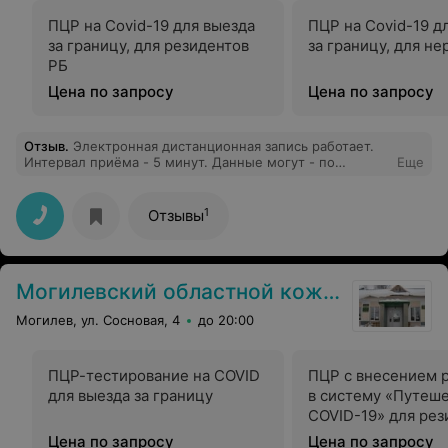
ПЦР на Covid-19 для выезда
ПЦР на Covid-19 д
за границу, для резидентов
за границу, для н
РБ
Цена по запросу
Цена по запросу
Отзыв
.
Электронная дистанционная запись работает.
Интервал приёма - 5 минут. Данные могут - по
Еще
желанию клиента - заноситься в приложение
"Путешествую без COVID" (общая цена для резидентов
РБ - 36,18 BYN, оплата безналичными через банк/
1
Отзывы
ЕРИП). Единственная неприятная неожиданность:
пришлось потерять полчаса на то, чтобы уйти из
Центра на поиски и производство ксерокопий страниц
паспорта и других документов для подшивки в их
Могилевский областной кожно-венерологический диспансер
документы:(
Могилев, ул. Сосновая, 4
до 20:00
ПЦР-тестирование на COVID
ПЦР с внесением р
для выезда за границу
в систему «Путеш
COVID-19» для рез
Цена по запросу
Цена по запросу