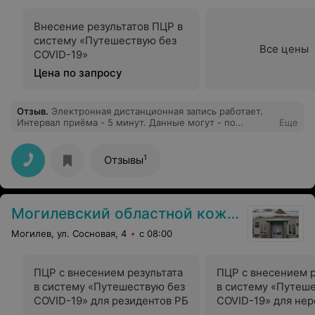
Внесение результатов ПЦР в
систему «Путешествую без
Все цены
COVID-19»
Цена по запросу
Отзыв
.
Электронная дистанционная запись работает.
Интервал приёма - 5 минут. Данные могут - по
Еще
желанию клиента - заноситься в приложение
"Путешествую без COVID" (общая цена для резидентов
РБ - 36,18 BYN, оплата безналичными через банк/
1
Отзывы
ЕРИП). Единственная неприятная неожиданность:
пришлось потерять полчаса на то, чтобы уйти из
Центра на поиски и производство ксерокопий страниц
паспорта и других документов для подшивки в их
Могилевский областной кожно-венерологический диспансер
документы:(
Могилев, ул. Сосновая, 4
с 08:00
ПЦР с внесением результата
ПЦР с внесением р
в систему «Путешествую без
в систему «Путеш
COVID-19» для резидентов РБ
COVID-19» для нер
РБ