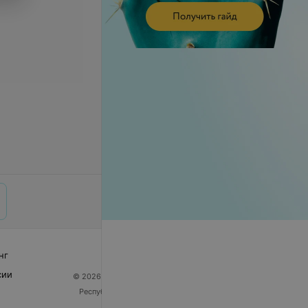
нг
сии
© 2026 ООО «Артокс Лаб», УНП 191700409
| 220012,
Республика Беларусь, г. Минск, улица Толбухина, 2,
пом. 16 | help@103.by