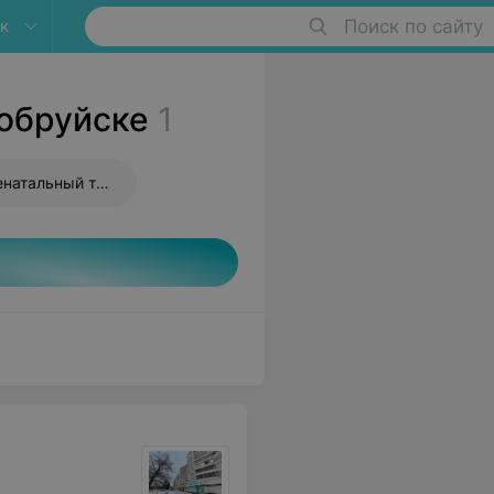
к
Поиск по сайту
обруйске
1
Неинвазивный пренатальный тест