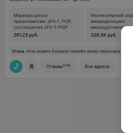
Маркеры риска
Молекулярный скр
преэклампсии: sFlt-1, PlGF,
микроделеции/
соотношение sFlt-1-PlGF
микродупликации 
261,23 руб.
326,56 руб.
Отзыв
.
Хочу сказать большое спасибо всему персоналу данной лаборатории! Результаты анализ
1245
Отзывы
Все адреса