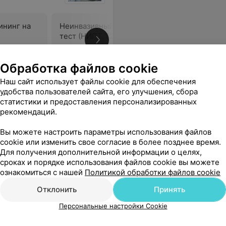
ининг на
Неинвазивный пренатальный
Неинвази
тест (НИПТ Т21)
тест (НИ
хромосом
панель
833,51 руб.
1 115,79 
Обработка файлов cookie
Наш сайт использует файлы cookie для обеспечения
ов были уже готовы в этот же день!!!
Еще
удобства пользователей сайта, его улучшения, сбора
статистики и предоставления персонализированных
рекомендаций.
Вы можете настроить параметры использования файлов
cookie или изменить свое согласие в более позднее время.
Для получения дополнительной информации о целях,
сроках и порядке использования файлов cookie вы можете
ознакомиться с нашей
Политикой обработки файлов cookie
Отклонить
Принять
Персональные настройки Cookie