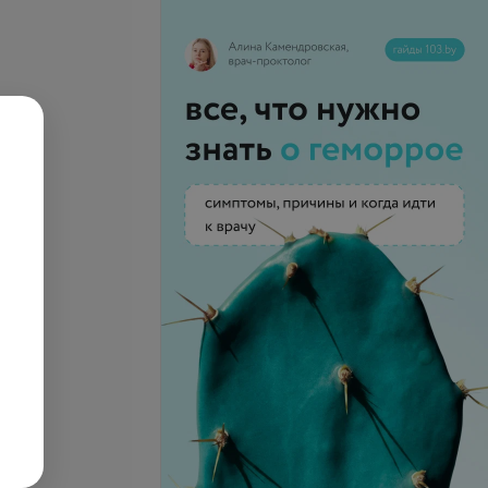
вный пренатальный
Неинвазивный пренатальный
ПТ) - стандартная
тест (НИПТ) - расширенная
панель
руб.
1 476,15 руб.