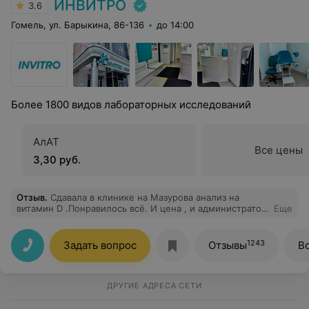
ИНВИТРО
3.6
Гомель, ул. Барыкина, 86-136
до 14:00
Более 1800 видов лабораторных исследований
АлАТ
Все цены
3,30 руб.
Отзыв
.
Сдавала в клинике на Мазурова анализ на
витамин D .Понравилось всё. И цена , и администратор
Еще
на рецепшене , и медперсонал , и быстрая обработка
анализов.По рекомендовала этот медицинский центр
всем своим знакомым.Спасибо большое за вашу
1243
Задать вопрос
Отзывы
В
работу.
ДРУГИЕ АДРЕСА СЕТИ