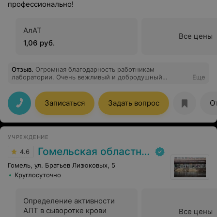
профессионально!
АлАТ
Все цены
1,06 руб.
Отзыв
.
Огромная благодарность работникам
лаборатории. Очень вежливый и добродушный
Еще
персонал. Внимательность и профессионализм при
заборе крови. Результат по электронке в тот же день.
Обратилась в первый раз, только положительные
Записаться
Задать вопрос
О
эмоции. Молодцы!!! Всем рекомендую!
УЧРЕЖДЕНИЕ
Гомельская областная клиническая больница
4.6
Гомель, ул. Братьев Лизюковых, 5
Круглосуточно
Определение активности
АЛТ в сыворотке крови
Все цены