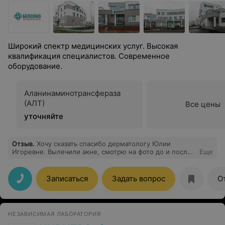
Широкий спектр медицинских услуг. Высокая
квалификация специалистов. Современное
оборудование.
Аланинаминотрансфераза
(АЛТ)
Все цены
уточняйте
Отзыв
.
Хочу сказать спасибо дерматологу Юлии
Игоревне. Вылечили акне, смотрю на фото до и после
Еще
и хочется плакать от радости. Приятный, позитивный и
грамотный доктор
Записаться
Задать вопрос
О
НЕЗАВИСИМАЯ ЛАБОРАТОРИЯ