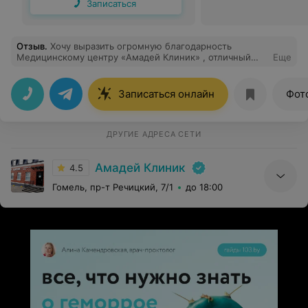
Записаться
Отзыв
.
Хочу выразить огромную благодарность
Медицинскому центру «Амадей Клиник» , отличный
Еще
медицинский центр. Вежливый и квалифицированный
персонал. Моя отдельная благодарность
администратору Ирине. Открытая и контактная,
Записаться онлайн
Фот
доброе отношение ко мне. Хочу пожелать дальнейших
профессиональных успехов в работе вашему центру.
ДРУГИЕ АДРЕСА СЕТИ
Амадей Клиник
4.5
Гомель, пр-т Речицкий, 7/1
до 18:00