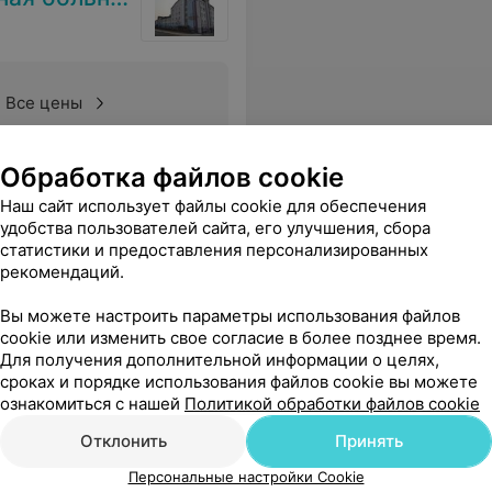
Все цены
Обработка файлов cookie
ионализма , ничего не сказать. Если вы выбрали такую профессию. Тем более с детками. Будьте добрее. Ведь изначально вы зарядили нас негативом на целый вечер(((
Еще
Наш сайт использует файлы cookie для обеспечения
удобства пользователей сайта, его улучшения, сбора
статистики и предоставления персонализированных
рекомендаций.
Вы можете настроить параметры использования файлов
cookie или изменить свое согласие в более позднее время.
Для получения дополнительной информации о целях,
сроках и порядке использования файлов cookie вы можете
ознакомиться с нашей
Политикой обработки файлов cookie
Отклонить
Принять
Персональные настройки Cookie