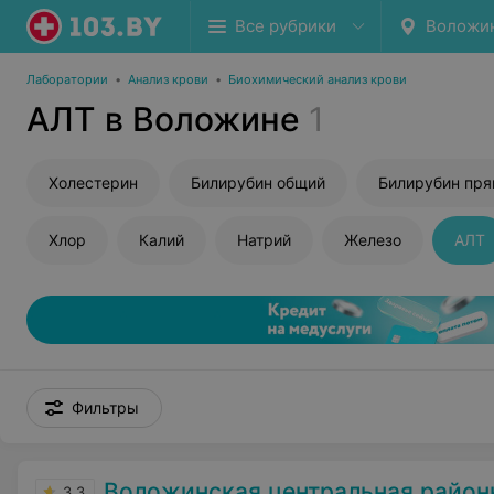
Все рубрики
Воложи
Лаборатории
•
Анализ крови
•
Биохимический анализ крови
АЛТ в Воложине
1
Холестерин
Билирубин общий
Билирубин пр
Хлор
Калий
Натрий
Железо
АЛТ
Фильтры
Воложинская центральная районна
3.3