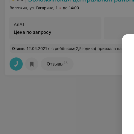
Воложин, ул. Гагарина, 1
до 14:00
АлАТ
Цена по запросу
Отзыв
.
12.04.2021 я с ребёнком(2,5годика) приехала на приём к педиатру. Нина Анатольевна. Никогда не думала. Что врач в возрасте будет себя так вести. С порога мы зашли. Она задала вопрос. Что вам нужно ??!! Это что за вопросы такие. В лоб и грубо. Далее я спросила про лекарство. Можно ли давать ребёнку. Она тоже мне ответила грубо. Вообщем , что я в шоке от такого професс
23
Отзывы