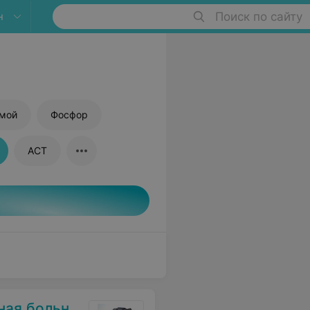
н
Поиск по сайту
ямой
Фосфор
АСТ
я больница