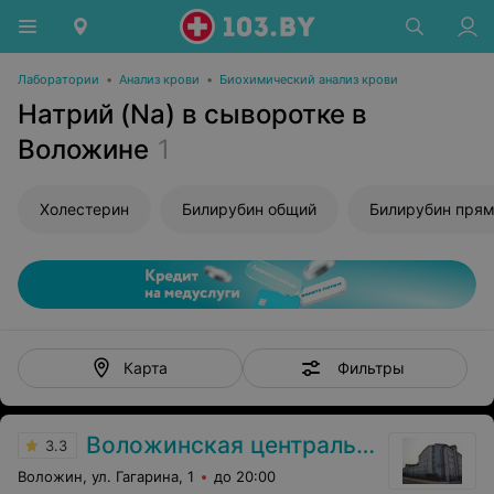
Лаборатории
•
Анализ крови
•
Биохимический анализ крови
Натрий (Na) в сыворотке в
Воложине
1
Холестерин
Билирубин общий
Билирубин пря
Фильтры
Карта
Воложинская центральная районная больница
3.3
Воложин, ул. Гагарина, 1
до 20:00