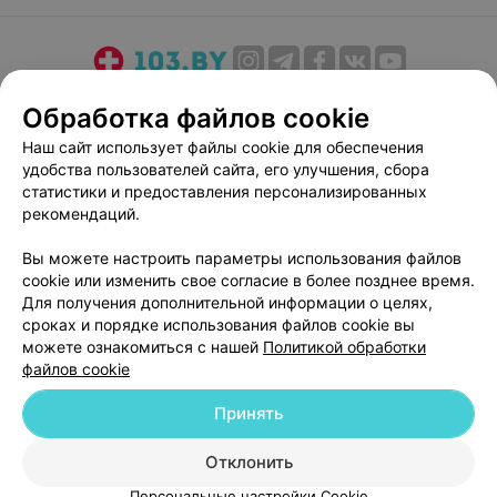
О проекте
Новости проекта
Размещение рекламы
Обработка файлов cookie
Медицинский маркетинг
Публичный договор
Наш сайт использует файлы cookie для обеспечения
Пользовательское соглашение
Способы оплаты
удобства пользователей сайта, его улучшения, сбора
Вакансии
Партнеры
статистики и предоставления персонализированных
рекомендаций.
Написать руководителю 103.by
Написать в поддержку
Вы можете настроить параметры использования файлов
cookie или изменить свое согласие в более позднее время.
Персональные настройки cookie
Для получения дополнительной информации о целях,
Обработка персональных данных
сроках и порядке использования файлов cookie вы
можете ознакомиться с нашей
Политикой обработки
файлов cookie
Принять
Отклонить
© 2026 ООО «Артокс Лаб», УНП 191700409
| 220012, Республика Беларусь,
г. Минск, улица Толбухина, 2, пом. 16 | help@103.by
Персональные настройки Cookie