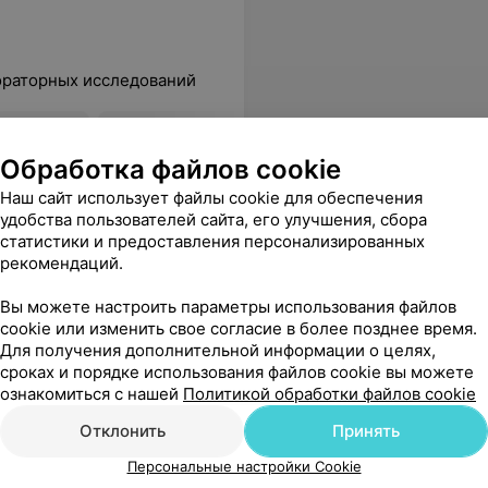
ораторных исследований
по
Все цены
Обработка файлов cookie
Наш сайт использует файлы cookie для обеспечения
удобства пользователей сайта, его улучшения, сбора
статистики и предоставления персонализированных
ий профессионал с «легкой рукой». Действовала очень уверенно, аккуратно, перед процедурой успокоила и подбодрила, что сразу сняло лишнее напряжение. В кабинете идеальная чистота, все расходные материалы вскрывались строго при мне.После процедуры не осталось ни одного синяка, что для меня редкость. Огромное спасибо за такое чуткое отношение, стерильность и высокий уровень сервиса! Теперь на анализы — только сюда.
Еще
рекомендаций.
Вы можете настроить параметры использования файлов
cookie или изменить свое согласие в более позднее время.
Для получения дополнительной информации о целях,
Все адреса
сроках и порядке использования файлов cookie вы можете
ознакомиться с нашей
Политикой обработки файлов cookie
Отклонить
Принять
Персональные настройки Cookie