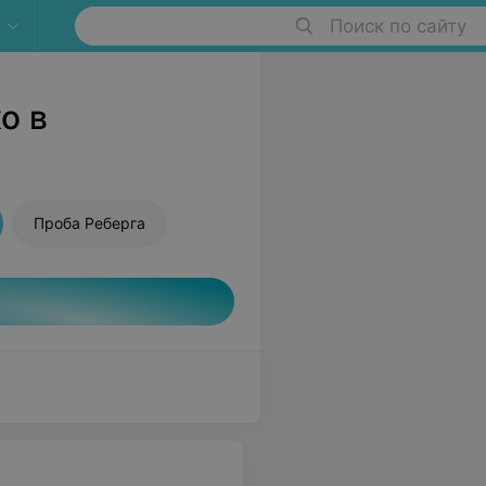
Поиск по сайту
о в
Проба Реберга