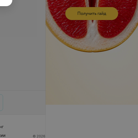
нг
сии
© 2026 ООО «Артокс Лаб», УНП 191700409
| 220012,