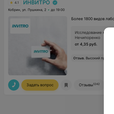
ИНВИТРО
4.1
Кобрин, ул. Пушкина, 2
до 19:00
Более 1800 видов лаб
Исследование мочи 
Нечипоренко
от 4,35 руб.
Отзыв
.
Высокий профессионализм и забота о пациенте!Хочу выразить огромную благодарность команде «Инвитро» и особенно отметить работу медицинской сестры.У меня очень сложные, тонкие вены, и забор крови всегда превращается в проблему. Однако здесь процедура прошла абсолютно безболезненно и быстро. Медсестра — настоящ
1242
Задать вопрос
Отзывы