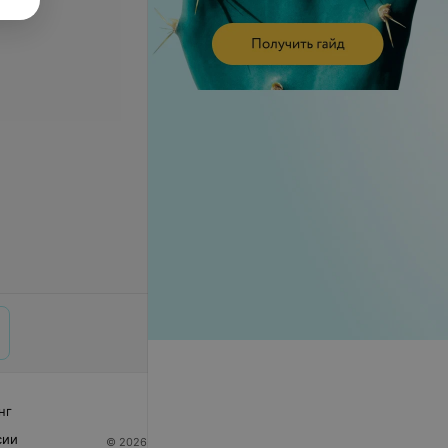
нг
сии
© 2026 ООО «Артокс Лаб», УНП 191700409
| 220012,