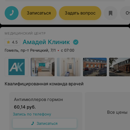
администраторов, высокий профессионализм врачей.
Цены также порадовали. Особую благодарность хочу
выразить Чирун Елене Викторовне, спасибо за Вашу
Записаться
Задать вопрос
О
работу.
МЕДИЦИНСКИЙ ЦЕНТР
Амадей Клиник
4.5
Гомель, пр-т Речицкий, 7/1
с 07:00
Квалифицированная команда врачей
Антимюллеров гормон
60,14 руб.
Все цены
Запись по телефону
Записаться