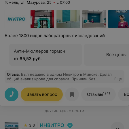
Гомель, ул. Мазурова, 25
с 07:00
Более 1800 видов лабораторных исследований
Анти-Мюллеров гормон
Все цены
от 65,53 руб.
Отзыв
.
Был недавно в одном Инвитро в Минске. Делал
общий анализ крови для справки. Приняли без
Еще
очередей, все прошло быстро и без боли. Можно
обращаться.
1241
Задать вопрос
Отзывы
Вс
ДРУГИЕ АДРЕСА СЕТИ
ИНВИТРО
3.6