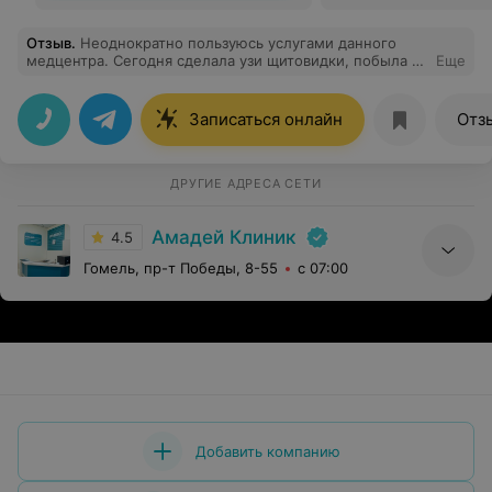
Отзыв
.
Неоднократно пользуюсь услугами данного
медцентра. Сегодня сделала узи щитовидки, побыла на
Еще
приеме у эндокринолога. Осталась очень довольна.
Всем рекомендую,быстро,качественно, приветливый и
профессиональный персонал.
Записаться онлайн
Отз
ДРУГИЕ АДРЕСА СЕТИ
Амадей Клиник
4.5
Гомель, пр-т Победы, 8-55
с 07:00