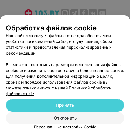
О проекте
Новости проекта
Размещение рекламы
Обработка файлов cookie
Медицинский маркетинг
Публичный договор
Наш сайт использует файлы cookie для обеспечения
Пользовательское соглашение
Способы оплаты
удобства пользователей сайта, его улучшения, сбора
Вакансии
Партнеры
статистики и предоставления персонализированных
рекомендаций.
Написать руководителю 103.by
Написать в поддержку
Вы можете настроить параметры использования файлов
cookie или изменить свое согласие в более позднее время.
Персональные настройки cookie
Для получения дополнительной информации о целях,
Обработка персональных данных
сроках и порядке использования файлов cookie вы
можете ознакомиться с нашей
Политикой обработки
файлов cookie
Принять
Отклонить
© 2026 ООО «Артокс Лаб», УНП 191700409
| 220012, Республика Беларусь,
г. Минск, улица Толбухина, 2, пом. 16 | help@103.by
Персональные настройки Cookie