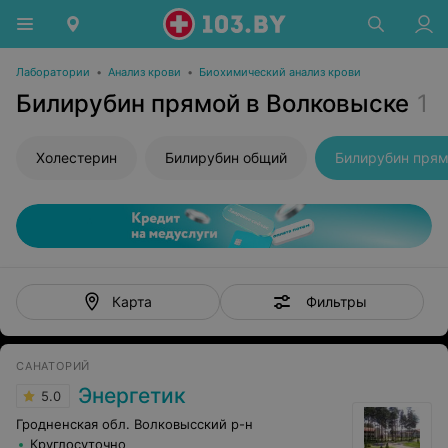
Лаборатории
•
Анализ крови
•
Биохимический анализ крови
Билирубин прямой в Волковыске
1
Холестерин
Билирубин общий
Билирубин пря
Фильтры
Карта
САНАТОРИЙ
Энергетик
5.0
Гродненская обл. Волковысский р-н
Круглосуточно