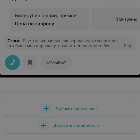
Билирубин общий, прямой
Все цены
Цена по запросу
Отзыв
.
Еще только месяц как вернулась из санатория
это была моя первая путевка от пенсионеров. Все
Еще
очень понравилось, ни одного минуса. Природа,
питание.лечение, отдых великолепный. Встретили
Масленицу и 8 Марта на ура! Хочется обратно в
5
Отзывы
санаторий!
Добавить компанию
Добавить специалиста