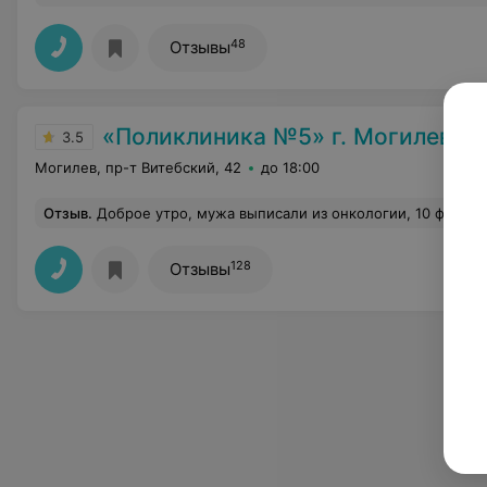
48
Отзывы
«Поликлиника №5» г. Могилев
3.5
Могилев, пр-т Витебский, 42
до 18:00
Отзыв
.
Доброе утро, мужа выписали из онкологии, 10 февраля 2 операция, нужно сдать снова биохимический анализ крови (10 дней) и анализы,направление и заключение терапевта. Нам в регистратуре ответили Талонов нет, как вы и что, не знаем. Человек после о
128
Отзывы