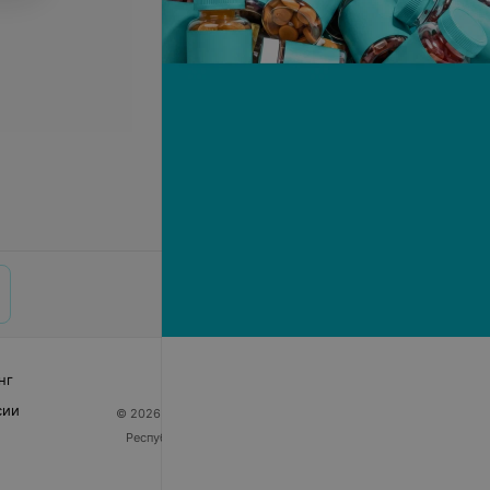
нг
сии
© 2026 ООО «Артокс Лаб», УНП 191700409
| 220012,
Республика Беларусь, г. Минск, улица Толбухина, 2,
пом. 16 | help@103.by
Служба поддержки
+375 291212755