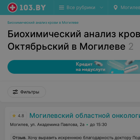
Все рубрики
Могиле
Биохимический анализ крови в Могилеве
Биохимический анализ кров
Октябрьский в Могилеве
2
Фильтры
Могилевский областной онкологический д
4.8
Могилев, ул. Академика Павлова, 2а
до 15:30
Отзыв
.
Хочу выразить искреннюю благодарность доктору Подберезкому Павлу Владимировичу за проведенную операцию. Отзывчивый доктор, ответит на все вопросы. За его терпение!!!! Павел Вла