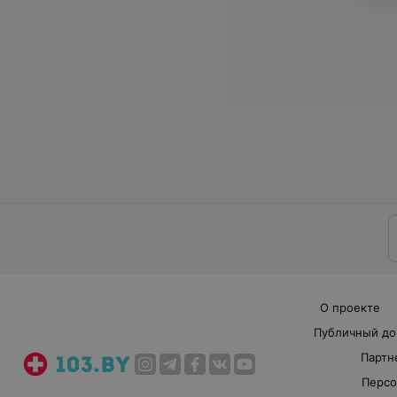
О проекте
Публичный до
Партн
Персо