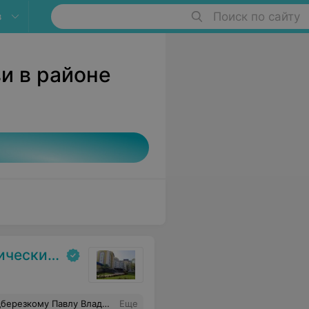
в
Поиск по сайту
и в районе
испансер
димирович желаю Вам и Вашей семье крепкого здоровья, сил в нелёгком труде
Еще