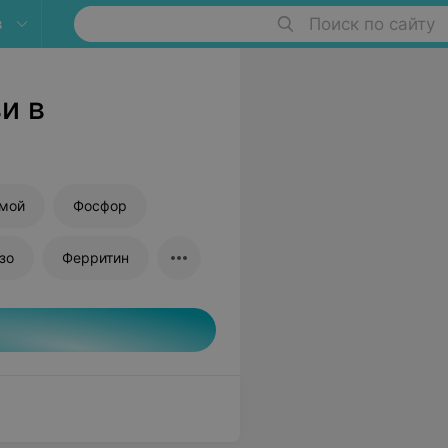
в
Поиск по сайту
и в
ямой
Фосфор
зо
Ферритин