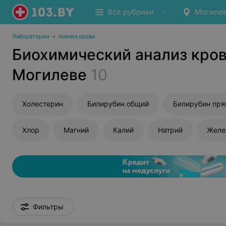
Все рубрики
Могиле
Лаборатории
•
Анализ крови
Биохимический анализ кров
Могилеве
10
Холестерин
Билирубин общий
Билирубин пр
Хлор
Магний
Калий
Натрий
Желе
Фильтры