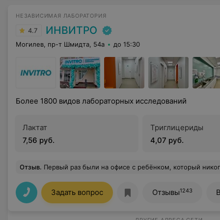
НЕЗАВИСИМАЯ ЛАБОРАТОРИЯ
ИНВИТРО
4.7
Могилев, пр-т Шмидта, 54а
до 15:30
Более 1800 видов лабораторных исследований
Лактат
Триглицериды
7,56 руб.
4,07 руб.
Отзыв
.
Первый раз были на офисе с ребёнком, который никогда не сдавал кровь. Но страхи оказались напрасными. Очень понравилось отношение и сопровождение ребёнка медицинским работн
1243
Задать вопрос
Отзывы