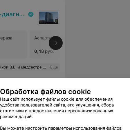
кий центр
ераза
Аспартатаминотрансфераза
Холесте
0,48 руб.
0,54 руб.
вья, счастья в личной жизни больших успехов в труде.
Еще
Обработка файлов cookie
Наш сайт использует файлы cookie для обеспечения
удобства пользователей сайта, его улучшения, сбора
статистики и предоставления персонализированных
ева
рекомендаций.
Вы можете настроить параметры использования файлов