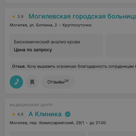
Могилевская городская больница скорой медици
3.9
Могилев, ул. Боткина, 2
Круглосуточно
Биохимический анализ крови
Цена по запросу
Отзыв
.
Хочу выразить огромную благодарность сотрудницам больницы Анне Петровне, медсестре травматологического отделения и Кристине Михайловне, врачу-гинекологу, за их профессионализм и заботу. Они оказали нашей родственнице невероятную поддержку и помощь в очень трудный для нее момент. Их доброта и внимание помогли нам преодолеть трудности. Очень призн
26
Отзывы
МЕДИЦИНСКИЙ ЦЕНТР
А Клиника
4.6
Могилев, пер. Комиссариатский, 29/1
до 21:00