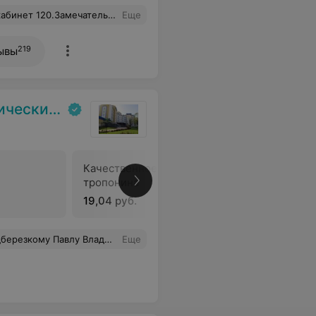
послушных пациентов,только успешных рабочих смен,только счастливых проишествий в жизни,только удачи и добрых людей на пути.
Еще
219
ывы
испансер
Качественное определение
Биохимич
тропонина
(полный)
19,04 руб.
15,93 руб
димирович желаю Вам и Вашей семье крепкого здоровья, сил в нелёгком труде
Еще