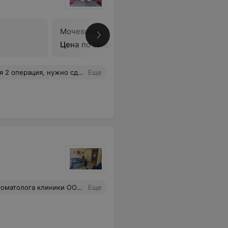
Мочевина
Холесте
Цена по запросу
Цена по 
перации на почке, почти не ходит, боли сильные. Это что за отношение такое к пациенту. Как теперь быть???
Еще
здают доброжелательную атмосферу + получаешь качественную услугу. После знакомства с этими прекрасными людьми, посещение стоматологии перестало вызывать стах, а, скорее, стало радовать). РекомендасьЕн, друзья!)
Еще