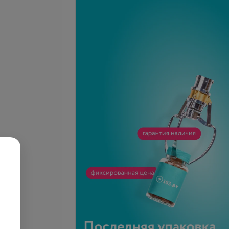
рин
Холестерин высокой
плотности
1,59 руб.