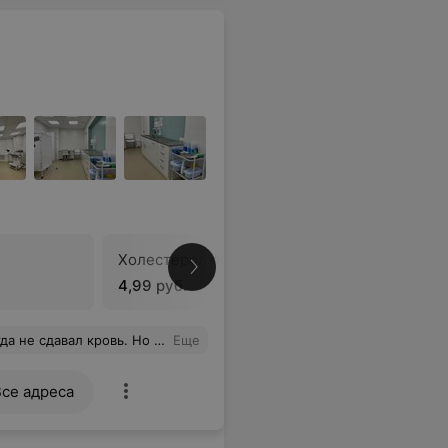
Холестерол общий
Холесте
4,99 руб.
5,45 руб.
иком при взятии крови. Выражаю уважение и благодарю сотрудников за их труд.
Еще
Все адреса