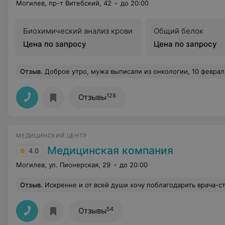
Могилев, пр-т Витебский, 42
до 20:00
Биохимический анализ крови
Общий белок
Цена по запросу
Цена по запросу
Отзыв
.
Доброе утро, мужа выписали из онкологии, 10 февраля 2 операция, нужно сдать снова биохимический анализ крови (10 дней) и анализы,направление и заключение терапевта. Нам в регистратуре ответили Талонов нет, как вы и что, не знаем. Человек после о
128
Отзывы
МЕДИЦИНСКИЙ ЦЕНТР
Медицинская компания
4.0
Могилев, ул. Пионерская, 29
до 20:00
Отзыв
.
Искренне и от всей души хочу поблагодарить врача-стоматолога клиники ООО "Медицинская Компания" Александра Валерьевича Христинина за высокий профессионализм в работе, а самое главное- за доброе отношение к своим пациентам. Александр Валерьевич всегда остаётся на связи, интересуется самочувствием после лечения, спокойно выслушивает даже самые "бредовые" вопросы. Хочется сказать отдельное спасибо ассистенту Александра Валерьевича (милая и добрая женщина, к сожалению, не спросила ее имени). Они со
54
Отзывы