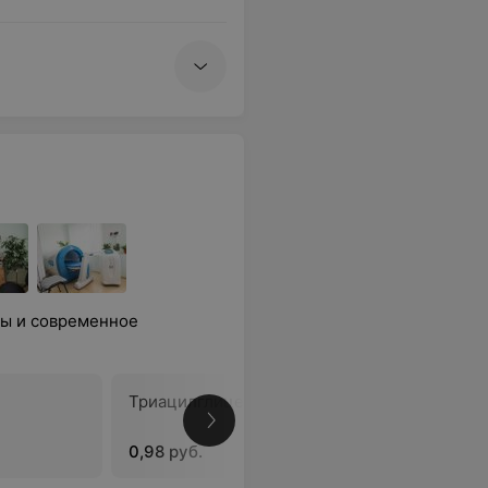
ты и современное
Триацилглицериды
Холестер
плотност
0,98 руб.
1,75 руб.