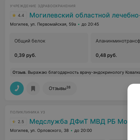
УЧРЕЖДЕНИЕ ЗДРАВООХРАНЕНИЯ
Могилевский областной лечебно-диагностичес
4.4
Могилев, ул. Первомайская, 59а
до 20:45
Общий белок
Аланинминотрансф
0,39 руб.
0,48 руб.
Отзыв
.
Выражаю благодарность врачу-эндокринологу Ковалкиной В.В. и медсестре и администратору. Хочу пожелать крепкого, крепкого здоро
38
Отзывы
ПОЛИКЛИНИКА УЗ
Медслужба ДФиТ МВД РБ Могил
2.5
Могилев, ул. Орловского, 38
до 20:00