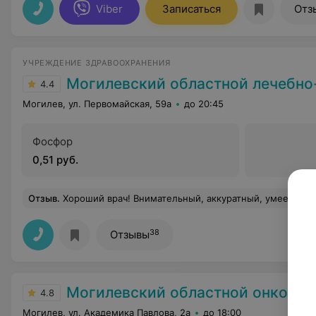
Viber
Записаться
Отз
УЧРЕЖДЕНИЕ ЗДРАВООХРАНЕНИЯ
Могилевский областной лечебно-диагностичес
4.4
Могилев, ул. Первомайская, 59а
до 20:45
Фосфор
0,51 руб.
Отзыв
.
Хороший врач! Внимательный, аккуратный, умеет доходчив
38
Отзывы
Могилевский областной онкологический д
4.8
Могилев, ул. Академика Павлова, 2а
до 18:00