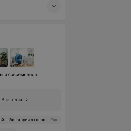
ты и современное
Все цены
ся в КДЛ УЗ Могилевская поликлиника 6, продаешь как будто в научный центр!
Еще