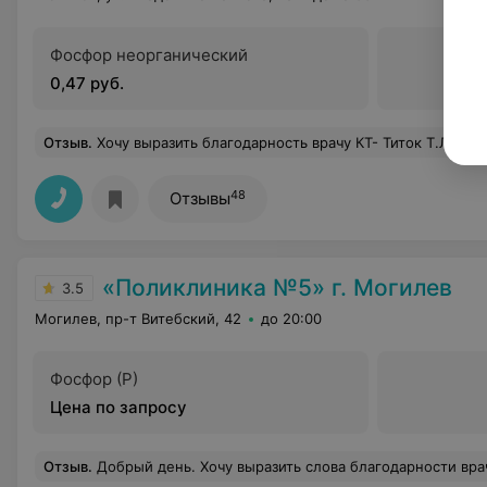
Фосфор неорганический
0,47 руб.
Отзыв
.
Хочу выразить благодарность врачу КТ- Титок Т.Л. за быструю, четкую и граммотную расшифровку моего КТ-исследования, а также врачу эндоскопического отделения Масюк
48
Отзывы
«Поликлиника №5» г. Могилев
3.5
Могилев, пр-т Витебский, 42
до 20:00
Фосфор (P)
Цена по запросу
Отзыв
.
Добрый день. Хочу выразить слова благодарности врачу неврологу УЗ "Могилевская поликлиника N5" Кулагиной Ирине Владимировне. Чуткий, вежливый, позитивный, невероятно приятный и душевный человек. Всегда внимательна с пациентами, всё расскажет в доступной и понятной форме. Мне очень повезло, что после сложно