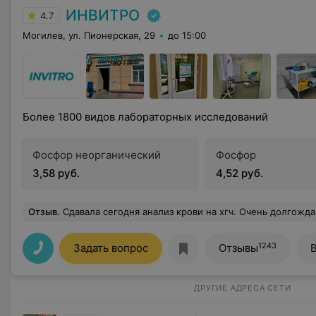
ИНВИТРО
4.7
Могилев, ул. Пионерская, 29
до 15:00
Более 1800 видов лабораторных исследований
Фосфор неорганический
Фосфор
3,58 руб.
4,52 руб.
Отзыв
.
Сдавала сегодня анализ крови на хгч. Очень долгожданный для меня анализ! Приятные сотрудники, поддержали меня, на позитивной ноте прошло оформление. Подсказали, что еще нужно проверить гормон щито
1243
Задать вопрос
Отзывы
ДРУГИЕ АДРЕСА СЕТИ