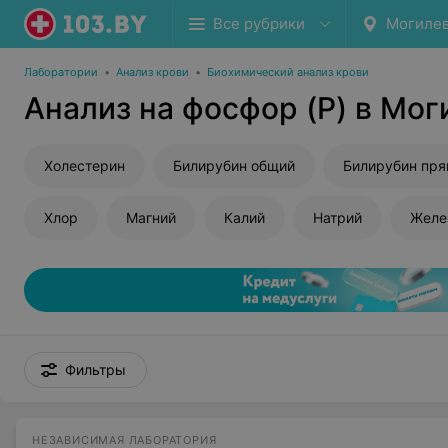
Все рубрики
Могиле
Лаборатории
•
Анализ крови
•
Биохимический анализ крови
Анализ на фосфор (P) в Мог
Холестерин
Билирубин общий
Билирубин пр
Хлор
Магний
Калий
Натрий
Желе
Фильтры
НЕЗАВИСИМАЯ ЛАБОРАТОРИЯ