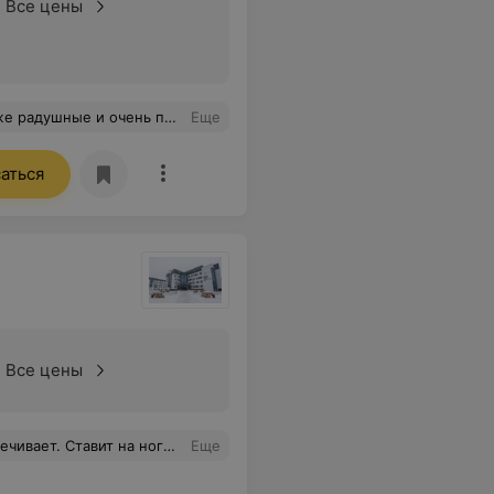
Все цены
 решить любой возникающий вопрос. Рекомендую
Еще
аться
Все цены
слов, одни эмоции какой прек специалист
Еще