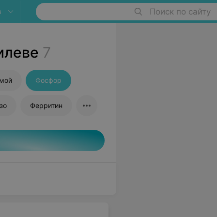
в
Поиск по сайту
илеве
7
ямой
Фосфор
зо
Ферритин