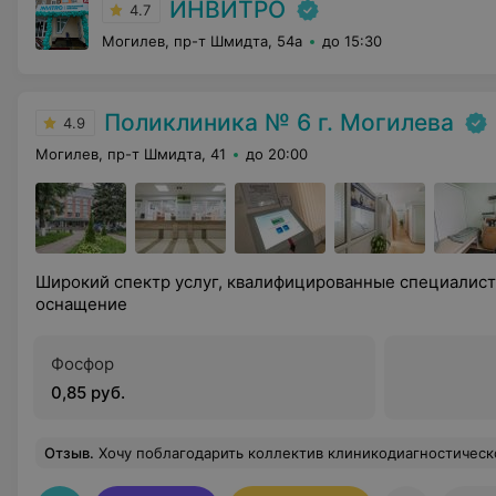
ИНВИТРО
4.7
Могилев, пр-т Шмидта, 54а
до 15:30
Поликлиника № 6 г. Могилева
4.9
Могилев, пр-т Шмидта, 41
до 20:00
Широкий спектр услуг, квалифицированные специалис
оснащение
Фосфор
0,85 руб.
Отзыв
.
Хочу поблагодарить коллектив клиникодиагностической лаборатории за неоценимый вклад в диагностику заболеваний, такое большое количество лабораторных исследований проводит