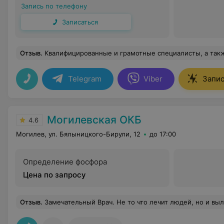
Запись по телефону
Записаться
Отзыв
.
Квалифицированные и грамотные специалисты, а также радушные и очень позитивные администраторы, способные
Telegram
Viber
Запис
Могилевская ОКБ
4.6
Могилев, ул. Бялыницкого-Бирули, 12
до 17:00
Определение фосфора
Цена по запросу
Отзыв
.
Замечательный Врач. Не то что лечит людей, но и вылечивает. Ставит на ноги даже лежащих. Нет 