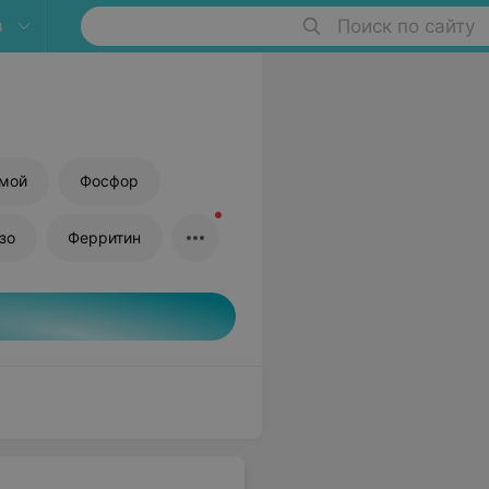
в
Поиск по сайту
ямой
Фосфор
зо
Ферритин