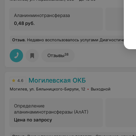
Аланинминотрансфераза
0,48 руб.
Отзыв
.
Недавно воспользовалось услугами Диагностического центра и была удивлена скоростью обслуживания записи по телефону. Приветливая девушка мне все объяс
38
Отзывы
Могилевская ОКБ
4.6
Могилев, ул. Бялыницкого-Бирули, 12
Выходной
Определение
аланинаминотрансферазы (АлАТ)
Цена по запросу