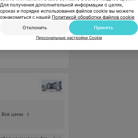
Для получения дополнительной информации о целях,
сроках и порядке использования файлов cookie вы можете
ознакомиться с нашей
Политикой обработки файлов cookie
Все цены
Отклонить
Принять
Персональные настройки Cookie
нила и записала на прием. Отдельная благодарность и врачу Б Н. П.
Еще
Все цены