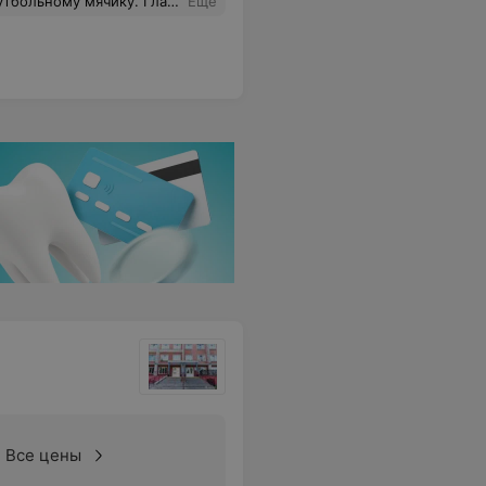
. Не тратьте время и деньги на такого специалиста
Еще
Все цены