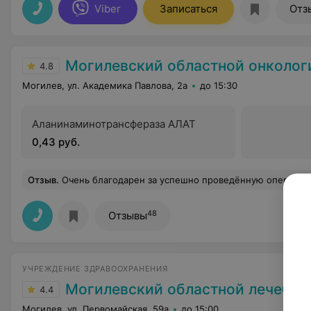
Viber
Записаться
Отз
Могилевский областной онкологический д
4.8
Могилев, ул. Академика Павлова, 2а
до 15:30
Аланинаминотрансфераза АЛАТ
0,43 руб.
Отзыв
.
Очень благодарен за успешно проведённую операцию,резекция правой почки. Спасибо за уважительн
48
Отзывы
УЧРЕЖДЕНИЕ ЗДРАВООХРАНЕНИЯ
Могилевский областной лечебно-диагностичес
4.4
Могилев, ул. Первомайская, 59а
до 15:00