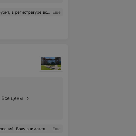
оенной так системы. Строят торговые центры, ещё какие-то здания, а поликлиника не обязательно. В одной пусть народ толпится.
Еще
Все цены
 После консультации осталось чувство уверенности и понимание дальнейших действий. Анна Юрьевна производит впечатление грамотного специалиста и вызывает доверие. Большое спасибо за внимательное отношение, профессионализм и человеческий подход.
Еще