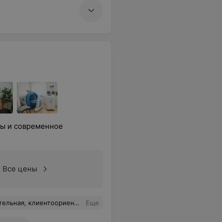
ты и современное
Все цены
тор к которому не страшно идти на узи. Рекомендую.
Еще