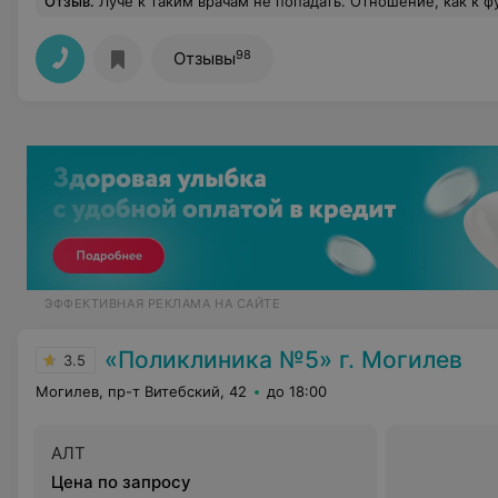
Отзыв
.
Луче к таким врачам не попадать. Отношение, как к футбольному мячику. Главное проблемы не создавать таким врачам
98
Отзывы
ЭФФЕКТИВНАЯ РЕКЛАМА НА САЙТЕ
«Поликлиника №5» г. Могилев
3.5
Могилев, пр-т Витебский, 42
до 18:00
АЛТ
Цена по запросу