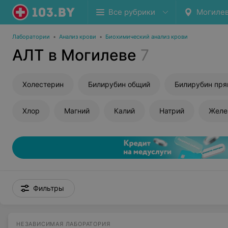
Все рубрики
Могиле
Лаборатории
•
Анализ крови
•
Биохимический анализ крови
АЛТ в Могилеве
7
Холестерин
Билирубин общий
Билирубин пр
Хлор
Магний
Калий
Натрий
Желе
Фильтры
НЕЗАВИСИМАЯ ЛАБОРАТОРИЯ