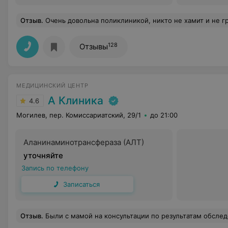
Отзыв
.
Очень довольна поликлиникой, никто не хамит и не грубит, в регистратуре всё доходчиво объясняют. Спасибо Вам, дорогие медработники, единственный минус и он конечно очень огромный это то, что в поликлинике обслуживается очень много районов, но это минус не поликлиники, а в целом постр
128
Отзывы
МЕДИЦИНСКИЙ ЦЕНТР
А Клиника
4.6
Могилев, пер. Комиссариатский, 29/1
до 21:00
Аланинаминотрансфераза (АЛТ)
уточняйте
Запись по телефону
Записаться
Отзыв
.
Были с мамой на консультации по результатам обследований. Врач внимательно изучила результаты, подробно объяснила диагноз и ответила на все наши вопросы. Я присутствовала на консультации вместе с мамой, и мне было очень приятно, что Анна Юрьевна спокойно отнеслась к моему присутствию, не игнорировала мои вопросы и подробно объясняла ситуацию нам обеим. Это помогло лучше разобраться в диагнозе и назначенном лечении. Особенно понравилось, что не было ощущения формального приема. Видно, что врач действительно заинтересована в том, чтобы помочь пациенту и найти решение проблемы.